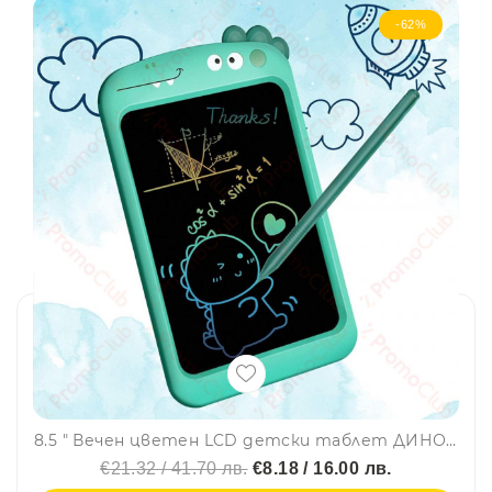
-62%
8.5 " Вечен цветен LCD детски таблет ДИНО 050-44 - детска дъска за рисуване, за чертане, писане, рисуване,
€21.32 / 41.70 лв.
€8.18 / 16.00 лв.