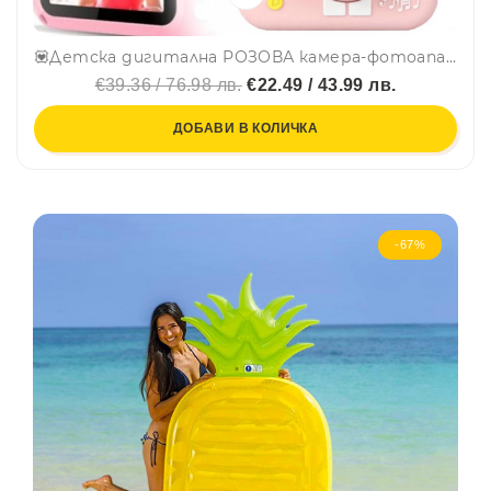
💟Детска дигитална РОЗОВА камера-фотоапарат с ослепителен дизайн и гумено калъфче MINI MAUS, 1080P
€39.36 / 76.98 лв.
€22.49 / 43.99 лв.
ДОБАВИ В КОЛИЧКА
-67%