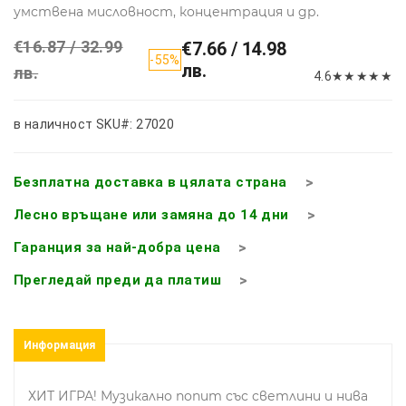
умствена мисловност, концентрация и др.
€16.87 / 32.99
€7.66 / 14.98
-55%
лв.
лв.
4.6
★
★
★
★
★
в наличност
SKU#: 27020
Безплатна доставка в цялата страна
Лесно връщане или замяна до 14 дни
Гаранция за най-добра цена
Прегледай преди да платиш
Информация
ХИТ ИГРА! Музикално попит със светлини и нива