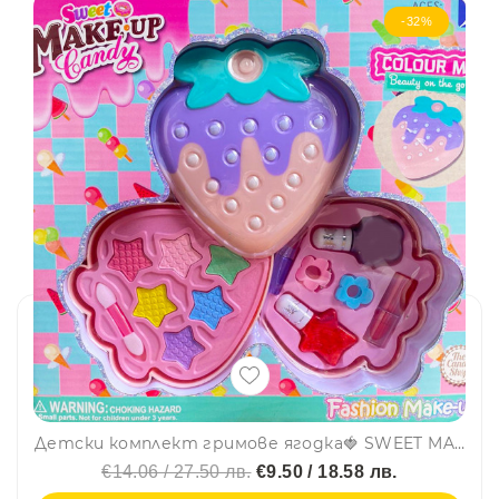
-32%
Детски комплект гримове ягодка🍓 SWEET MAKEUP CANDY 10411, палитра
€14.06 / 27.50 лв.
€9.50 / 18.58 лв.