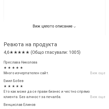
Ревюта на продукта
4,6★★★★★ (Общо гласували: 1005)
Преслава Николова
★ ★ ★ ★ ★
Много изчерпателен сайт.
Виж още
Емил Бобев
★ ★ ★ ★ ★
Ето как може да се прави бизнес и честно спрямо
клиента. Без алчност за печалба.
Виж още
Венцислав Елинов