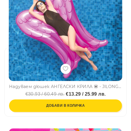
Надуваем дюшек АНГЕЛСКИ КРИЛА 💟 - JILONG, SUMMER ENJOY 37488
€30.93 / 60.49 лв.
€13.29 / 25.99 лв.
ДОБАВИ В КОЛИЧКА