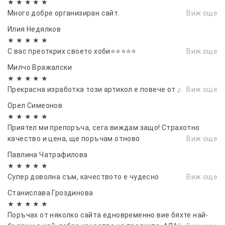
★ ★ ★ ★ ★
Много добре организиран сайт.
Виж още
Илия Недялков
★ ★ ★ ★ ★
С вас преоткрих своето хоби⭐⭐⭐⭐⭐
Виж още
Милчо Вражалски
★ ★ ★ ★ ★
Прекрасна изработка този артикол е повече от добър.
Виж още
Орел Симеонов
★ ★ ★ ★ ★
Приятел ми препоръча, сега виждам защо! Страхотно
качество и цена, ще поръчам отново
Виж още
Павлина Чатрафилова
★ ★ ★ ★ ★
Супер доволна съм, качеството е чудесно
Виж още
Станислава Гроздинова
★ ★ ★ ★ ★
Поръчах от няколко сайта едновременно вие бяхте най-