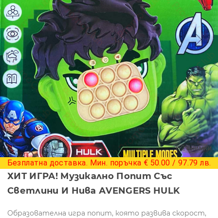
+ 2 снимки
Безплатна доставка. Мин. поръчка € 50.00 / 97.79 лв.
ХИТ ИГРА! Музикално Попит Със
Светлини И Нива АVЕNGЕRS НULK
Образователна игра попит, която развива скорост,