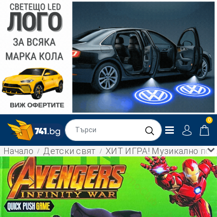
0
Начало
Детски свят
ХИТ ИГРА! Музикално поп