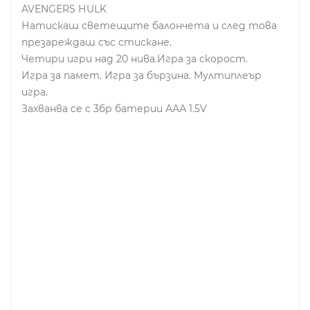
AVЕNGЕRS НULK
Натискаш светещите балончета и след това
презареждаш със стискане.
Четири игри над 20 нива.Игра за скорост.
Игра за памет. Игра за бързина. Мултиплеър
игра.
Захванва се с 3бр батерии ААА 1.5V