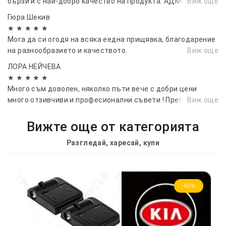
бързи и с най-добро качество на продукта. АДМИРАЦИИ
Виж още
Гюра Шекив
★ ★ ★ ★ ★
Мога да си огодя на всяка еедна прищявка, благодарение
на разнообразието и качеството.
Виж още
ЛОРА НЕЙЧЕВА
★ ★ ★ ★ ★
Много съм доволен, няколко пъти вече с добри цени
много отзивчиви и професионални съвети ! Препоръчвам !
Виж още
Вижте още от категорията
Разгледай, харесай, купи
-60%