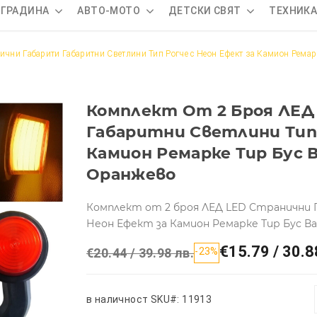
 ГРАДИНА
АВТО-МОТО
ДЕТСКИ СВЯТ
ТЕХНИК
ични Габарити Габаритни Светлини Тип Рогче с Неон Ефект за Камион Ремар
Комплект От 2 Броя ЛЕД
Габаритни Светлини Тип 
Камион Ремарке Тир Бус В
Оранжево
Комплект от 2 броя ЛЕД LED Странични 
Неон Ефект за Камион Ремарке Тир Бус Ван
€15.79 / 30.8
€20.44 / 39.98 лв.
-23%
в наличност
SKU#: 11913