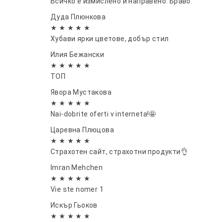
Всичко е измислено и направено. Браво.
Дуда Плюнкова
★ ★ ★ ★ ★
Хубави ярки цветове, добър стил
Илия Бежански
★ ★ ★ ★ ★
ТОП
Явора Мустакова
★ ★ ★ ★ ★
Nai-dobrite oferti v interneta!🤩
Царевна Плюцова
★ ★ ★ ★ ★
Страхотен сайт, страхотни продукти👌
Imran Mehchen
★ ★ ★ ★ ★
Vie ste nomer 1
Искър Гьоков
★ ★ ★ ★ ★