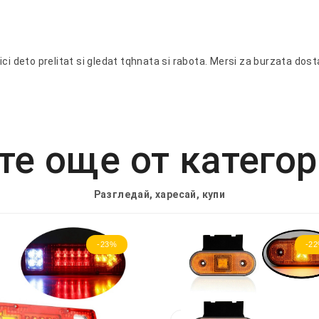
ci deto prelitat si gledat tqhnata si rabota. Mersi za burzata dost
е още от катего
Разгледай, харесай, купи
-23%
-2