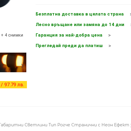
Безплатна доставка в цялата страна
Лесно връщане или замяна до 14 дни
Гаранция за най-добра цена
+ 4 снимки
Прегледай преди да платиш
/ 97.79 лв.
абаритни Светлини Тип Рогче Странични с Неон Ефект з