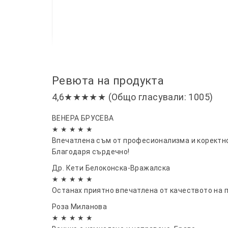
Ревюта на продукта
4,6★★★★★ (Общо гласували: 1005)
ВЕНЕРА БРУСЕВА
★ ★ ★ ★ ★
Впечатлена съм от професионализма и коректно
Благодаря сърдечно!
Др. Кети Белоконска-Вражалска
★ ★ ★ ★ ★
Останах приятно впечатлена от качеството на 
Роза Миланова
★ ★ ★ ★ ★