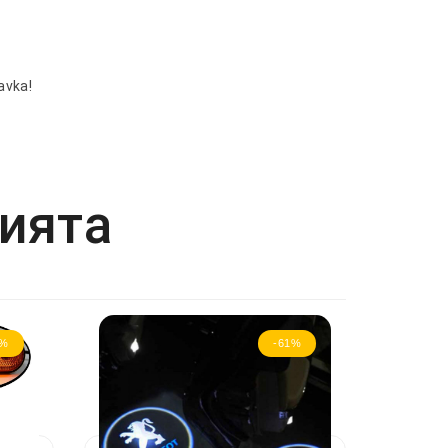
avka!
рията
2%
-61%