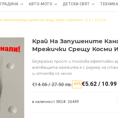
 ГРАДИНА
АВТО-МОТО
ДЕТСКИ СВЯТ
ТЕХНИК
оя самозалепващи мрежички срещу косми и мръсотия. 12.5 х 12.5 см
Край На Запушените Кана
Мрежички Срещу Косми И М
Безкрайно прост и толкова ефективен а
алепващата мрежичка е с размер на стан
и, отлепва се лесно
€5.62 / 10.99
€14.06 / 27.50 лв.
-60%
в наличност
SKU#: 26449