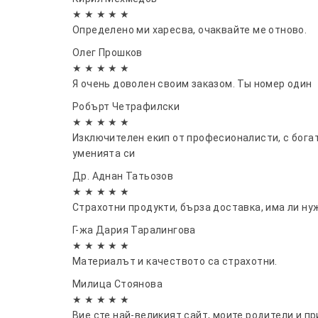
★ ★ ★ ★ ★
Определено ми харесва, очаквайте ме отново.
Олег Прошков
★ ★ ★ ★ ★
Я очень доволен своим заказом. Ты номер один
Робърт Четрафилски
★ ★ ★ ★ ★
Изключителен екип от професионалисти, с бога
уменията си
Др. Аднан Татьозов
★ ★ ★ ★ ★
Страхотни продукти, бърза доставка, има ли ну
Г-жа Дария Таралингова
★ ★ ★ ★ ★
Материалът и качеството са страхотни.
Милица Стоянова
★ ★ ★ ★ ★
Вие сте най-великият сайт, моите родители и п