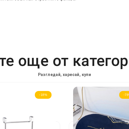
е още от катего
Разгледай, харесай, купи
-18%
-7