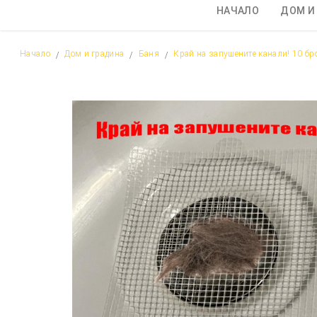
НАЧАЛО
ДОМ И
Начало
Дом и градина
Баня
Край на запушените канали! 10 бр