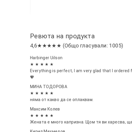
Ревюта на продукта
4,6★★★★★ (Общо гласували: 1005)
Harbinger Uilson
★ ★ ★ ★ ★
Everything is perfect, I am very glad that I ordere
💖
МИНА ТОДОРОВА
★ ★ ★ ★ ★
няма от какво да се оплаквам.
Максим Колев
★ ★ ★ ★ ★
Жената е много капризна. Щом тя ви харесва, щ
Кирил Мехмедов