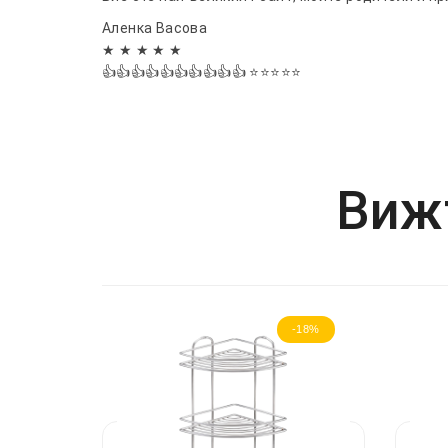
Аленка Васовa
★ ★ ★ ★ ★
👍👍👍👍👍👍👍👍👍👍 ⭐⭐⭐⭐⭐
Вижт
-18%