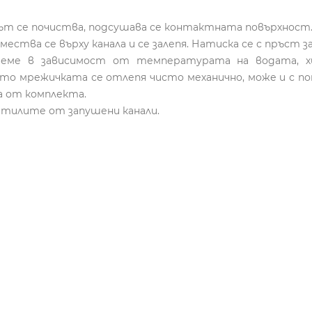
лът се почиства, подсушава се контактната повърхност
ства се върху канала и се залепя. Натиска се с пръст за
реме в зависимост от температурата на водата, х
то мрежичката се отлепя чисто механично, може и с пом
а от комплекта.
атилите от запушени канали.