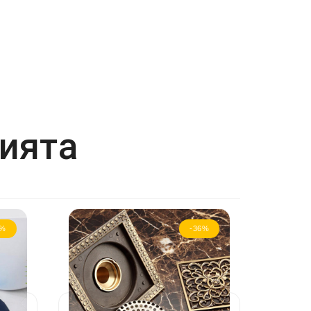
рията
8%
-36%