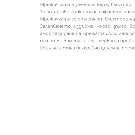
Мрежичката е залепена върху блистер.
За по-здраво прикрепяне сифонът/кана
Мрежичката се отлепя от блистера, наме
Залепването издържа много дълго в
амортизиране на мрежата и/или лепило
остатък. Заменя се със следваща бройк
Един наистина безкрайно ценен за преп