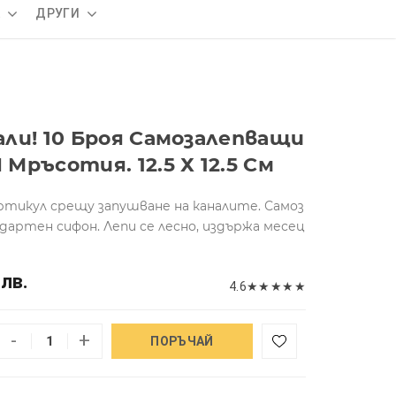
А
ДРУГИ
ли! 10 Броя Самозалепващи
ръсотия. 12.5 Х 12.5 См
ртикул срещу запушване на каналите. Самоз
дартен сифон. Лепи се лесно, издържа месец
 лв.
4.6
★
★
★
★
★
-
+
ПОРЪЧАЙ