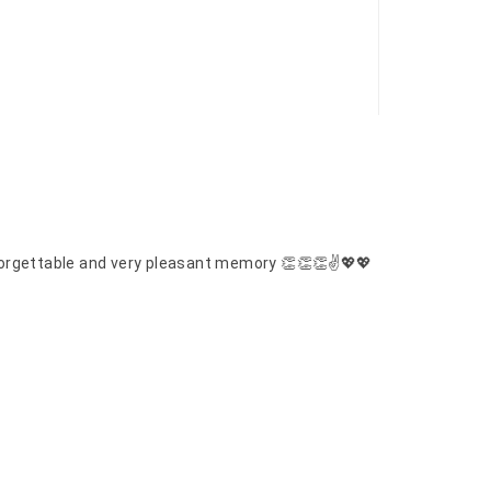
unforgettable and very pleasant memory 👏👏👏✌️💖💖