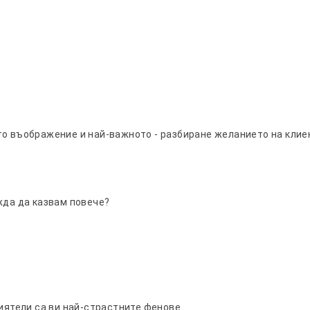
то въображение и най-важното - разбиране желанието на клие
жда да казвам повече?
риятели са ви най-страстните фенове.