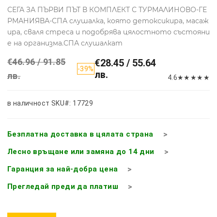
СЕГА ЗА ПЪРВИ ПЪТ В КОМПЛЕКТ С ТУРМАЛИНОВО-ГЕ
РМАНИЯВА-СПА слушалка, която детоксикира, масаж
ира, сваля стреса и подобрява цялостното състояни
е на организма.СПА слушалкат
€46.96 / 91.85
€28.45 / 55.64
-39%
лв.
лв.
4.6
★
★
★
★
★
в наличност
SKU#: 17729
Безплатна доставка в цялата страна
Лесно връщане или замяна до 14 дни
Гаранция за най-добра цена
Прегледай преди да платиш