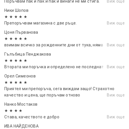
Поръчвам пак и пак и пак и винаги не ми стига.
Виж още
ПРИСЪЕДИНИТЕЛНА ТРЪБА:
Ники Шопов
★ ★ ★ ★ ★
Препоръчвам магазина с две ръце.
Виж още
Цоня Първанова
★ ★ ★ ★ ★
взимам всичко за рожденните дни от тука, няма грешка
Виж още
Гълъбица Пенджакова
★ ★ ★ ★ ★
Втората ми поръчка и определено не последната
Виж още
Орел Симеонов
★ ★ ★ ★ ★
Приятел ми препоръча, сега виждам защо! Страхотно
качество и цена, ще поръчам отново
Виж още
Нанко Мостаков
★ ★ ★ ★
Става, качеството е добро
Виж още
ИВА НАЙДЕНОВА