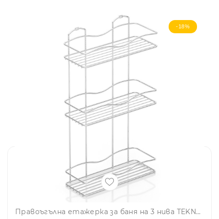
-18%
Правоъгълна етажерка за баня на 3 нива TEKNO TEL BK 013, 30х12х54 см, Закрепване с дюбел, Сребрист