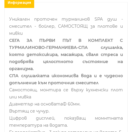
Информация
Уникален проточен турмалинов SPA душ -
смесител - бойлер, САМОСТОЯЩ за плотове и
мивки
СЕГА ЗА ПЪРВИ ПЪТ В КОМПЛЕКТ С
ТУРМАЛИНОВО-ГЕРМАНИЕВА-СПА слушалка,
която детоксикира, масажира, сваля стреса и
подобрява цялостното състояние на
организма.
СПА слушалката икономисва вода и е чудесно
допълнение към проточния смесител
Самостоящ, монтира се върху кухненски плот
или мивка
Диаметър на основатаФ 60мм.
Въртящ се чучур.
Цифров дисплей, показващ момнтната
температура на водата.