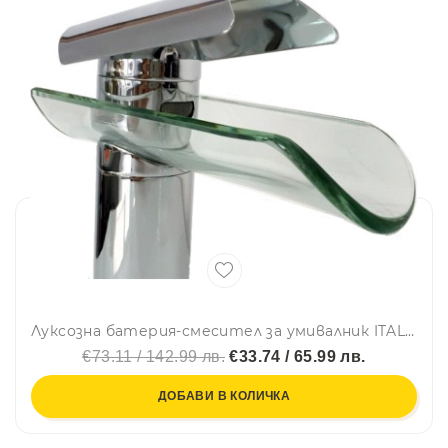
Луксозна батерия-смесител за умивалник ITALOMIX 8001 GLASS RIVER-с елегантен стъклен улей
€73.11 / 142.99 лв.
€33.74 / 65.99 лв.
ДОБАВИ В КОЛИЧКА