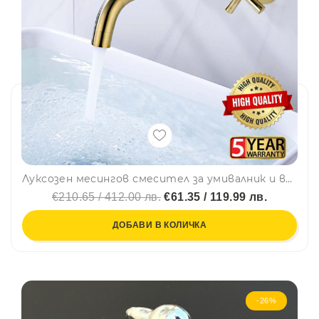
Луксозен месингов смесител за умивалник и вана за вграждане - ретро, винтидж L-W365
€210.65 / 412.00 лв.
€61.35 / 119.99 лв.
ДОБАВИ В КОЛИЧКА
-26%