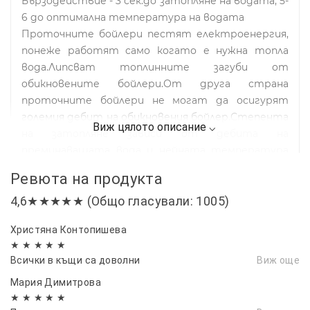
Бързодействие - 3 сек.до затопляне на водата, 5-
6 до оптимална температура на водата
Проточните бойлери пестят електроенергия,
понеже работят само когато е нужна топла
вода.Липсват топлинните загуби от
обикновените бойлери.От друга страна
проточните бойлери не могат да осигурят
големия дебит на обикновения бойлер.Степента
на затопляне зависи от дебита на
преминаващата вода и нейната температура
при постояна мощност на нагревателя 3000 W.
Ревюта на продукта
Което означава,че когато е нужна висока
4,6★★★★★ (Общо гласували: 1005)
температура на водата,следва да се пусне по
слаб поток.Когато е нужна по ниска
Христяна Контопишева
температура на водата,следва да се пусне по-
★ ★ ★ ★ ★
силна струя.Огромен плюс на поточните
Всички в къщи са доволни
Виж още
бойлери е, че топлата вода никога не свършва.
Мария Димитрова
★ ★ ★ ★ ★
ВИЖ МОДЕЛА ЗА СТЕНЕН МОНТАЖ СЪС ЗАДНА