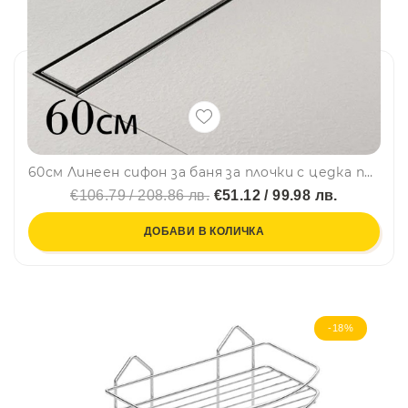
60см Линеен сифон за баня за плочки с цедка против запушване, хром
€106.79 / 208.86 лв.
€51.12 / 99.98 лв.
ДОБАВИ В КОЛИЧКА
-18%