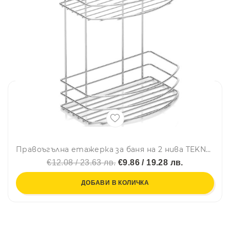
Правоъгълна етажерка за баня на 2 нива TEKNO TEL BK 008, 24х15х28 см, Закрепване с дюбел, Сребрист
€12.08 / 23.63 лв.
€9.86 / 19.28 лв.
ДОБАВИ В КОЛИЧКА