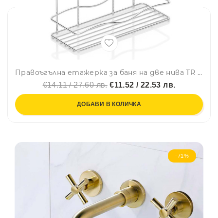
Правоъгълна етажерка за баня на две нива TR BK 012, 30х13х35 см, Закрепване с дюбел, Сребрист
€14.11 / 27.60 лв.
€11.52 / 22.53 лв.
ДОБАВИ В КОЛИЧКА
-71%