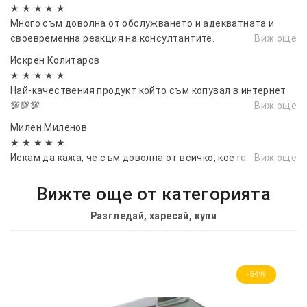
★ ★ ★ ★ ★
Много съм доволна от обслужването и адекватната и
своевременна реакция на консултантите.
Виж още
Искрен Колитаров
★ ★ ★ ★ ★
Най-качествения продукт който съм копувал в интернет
💯💯💯
Виж още
Милен Миленов
★ ★ ★ ★ ★
Искам да кажа, че съм доволна от всичко, което поръчах.
Виж още
Вижте още от категорията
Разгледай, харесай, купи
-54%