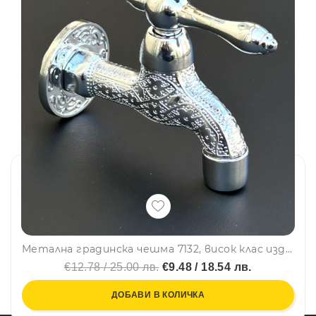
Метална градинска чешма 7132, висок клас изделие 100% ХРОМ с аератор- неръжд.стомана, ретро, винтидж,1/2 инча
€12.78 / 25.00 лв.
€9.48 / 18.54 лв.
ДОБАВИ В КОЛИЧКА