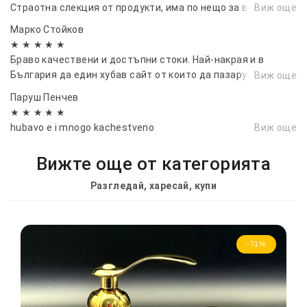
Страотна слекция от продукти, има по нещо за всеки вкус
Виж още
Марко Стойков
★ ★ ★ ★ ★
Браво качествени и достъпни стоки. Най-накрая и в
България да един хубав сайт от които да пазаруваш без
Виж още
да се притесняваш.
Паруш Пенчев
★ ★ ★ ★ ★
hubavo e i mnogo kachestveno
Виж още
Вижте още от категорията
Разгледай, харесай, купи
-71%