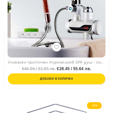
Уникален проточен турмалинов SPA душ - смесител - бойлер, САМОСТОЯЩ за плотове и мивки, BFO4
€46.96 / 91.85 лв.
€28.45 / 55.64 лв.
ДОБАВИ В КОЛИЧКА
-18%