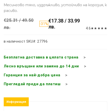
Месингово тяло, издръжливо, устойчиво на корозия, к
расиво.
€25.31 / 49.50
€17.38 / 33.99
-31%
лв.
лв.
4.6
★
★
★
★
★
в наличност
SKU#: 27796
Безплатна доставка в цялата страна
Лесно връщане или замяна до 14 дни
Гаранция за най-добра цена
Прегледай преди да платиш
Информация