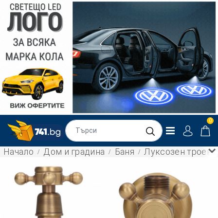
0
Начало
Дом и градина
Баня
Луксозен троен с