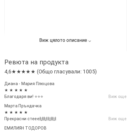
Ревюта на продукта
4,6★★★★★ (Общо гласували: 1005)
Диана - Мария Плюцова
★ ★ ★ ★ ★
Благодаря ви! ⭐⭐⭐
Виж още
Марта Пръндачка
★ ★ ★ ★ ★
Прекрасни стеее🙌🙌🙌🙌
Виж още
ЕМИЛИЯН ТОДОРОВ