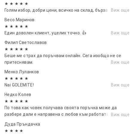
★ ★ ★ ★ ★
Голям избор, добри цени, всичко на склад, бърза доставка
Виж още
Весо Маринов
★ ★ ★ ★ ★
Един доволен клиент, уцелих точно. 👍
Виж още
Филип Светославов
★ ★ ★ ★ ★
Беше ме страх да поръчвам онлайн. Сега изобщо не се
притеснявам.
Виж още
Менко Луланков
★ ★ ★ ★ ★
Nai GOLEMITE!
Виж още
Недко Колев
★ ★ ★ ★ ★
По това как човек получава своята поръчка може да
разбере дали е направена с любов към работата, съдейки
Виж още
по моята поръчка не само обичате работата си но и да
Дуда Пръндачка
правите клиентите щасливи.
★ ★ ★ ★