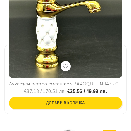
Луксозен ретро смесител BAROQUE LN-1435 GOLD за кухня и баня, самостоящ, смесителна батерия
€87.18 / 170.51 лв.
€25.56 / 49.99 лв.
ДОБАВИ В КОЛИЧКА