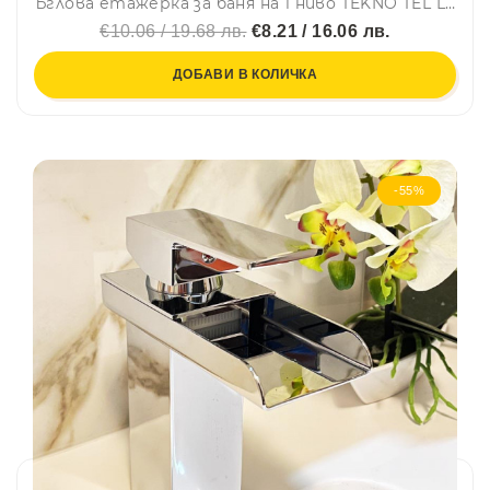
Ъглова етажерка за баня на 1 ниво TEKNO TEL LM 007, 24х24х11 см, Закрепване с дюбел, Сребрист
€10.06 / 19.68 лв.
€8.21 / 16.06 лв.
ДОБАВИ В КОЛИЧКА
-55%