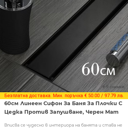
+ 9 снимки
Безплатна доставка. Мин. поръчка € 50.00 / 97.79 лв.
60см Линеен Сифон За Баня За Плочки С
Цедка Против Запушване, Черен Мат
Вписва се чудесно в интериора на банята и става не