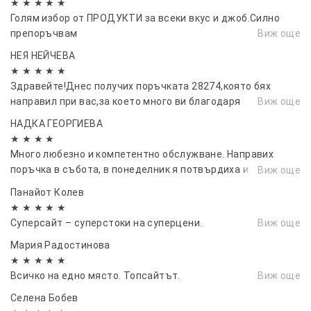
★ ★ ★ ★ ★
Голям избор от ПРОДУКТИ за всеки вкус и джоб.Силно
препоръчвам
Виж още
НЕЯ НЕЙЧЕВА
★ ★ ★ ★ ★
Здравейте!Днес получих поръчката 28274,която бях
направил при вас,за което много ви благодаря
Виж още
НАДКА ГЕОРГИЕВА
★ ★ ★ ★
Много любезно и компетентно обслужване. Направих
поръчка в събота, в понеделник я потвърдиха и във
Виж още
вторник беше при мен.
Панайот Колев
★ ★ ★ ★ ★
Суперсайт – суперстоки на суперцени.
Виж още
Мария Радостинова
★ ★ ★ ★ ★
Всичко на едно място. Топсайтът.
Виж още
Селена Бобев