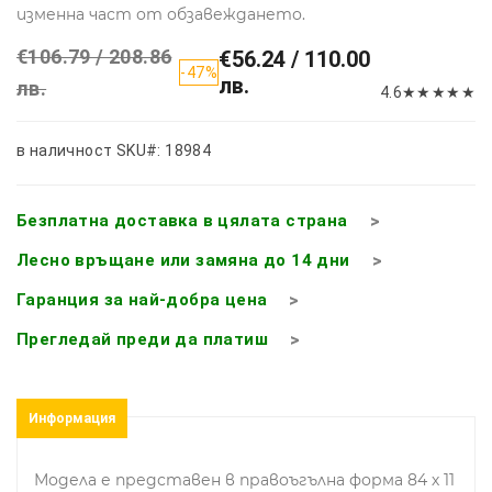
изменна част от обзавеждането.
€106.79 / 208.86
€56.24 / 110.00
-47%
лв.
лв.
4.6
★
★
★
★
★
в наличност
SKU#: 18984
Безплатна доставка в цялата страна
Лесно връщане или замяна до 14 дни
Гаранция за най-добра цена
Прегледай преди да платиш
Информация
Модела е представен в правоъгълна форма 84 х 11