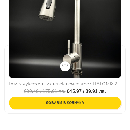
Голям луксозен кухненски смесител ITALOMIX 2045 с изтегляща се аераторна глава и тежест, ИНОКС
€89.48 / 175.01 лв.
€45.97 / 89.91 лв.
ДОБАВИ В КОЛИЧКА