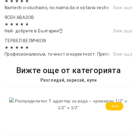
★ ★ ★ ★ ★
Namerih vi sluchaino, no niama da vi ostavia veche
Виж още
ЯСЕН АВАЗОВ
★ ★ ★ ★ ★
Най- добрите в България👌
Виж още
ТЕРВЕЛ ВЕЛИЧКОВ
★ ★ ★ ★ ★
Професионализъм, точност и коректност. Препоръчвам!👏
Виж още
Вижте още от категорията
Разгледай, харесай, купи
-41%