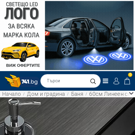
0
Начало
Дом и градина
Баня
60см Линеен сифо