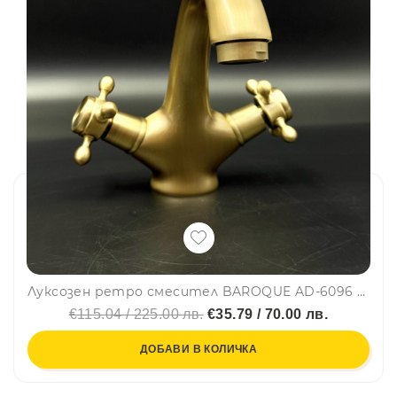
Луксозен ретро смесител BAROQUE AD-6096 за кухня и баня, месинг, самостоящ, смесителна батерия
€115.04 / 225.00 лв.
€35.79 / 70.00 лв.
ДОБАВИ В КОЛИЧКА