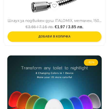
Шлаух за подвижен душ ITALOMIX, метален, 150 см, ниско бюджетен вариант маркуч
€3.66 / 7.16 лв.
€1.97 / 3.85 лв.
ДОБАВИ В КОЛИЧКА
-61%