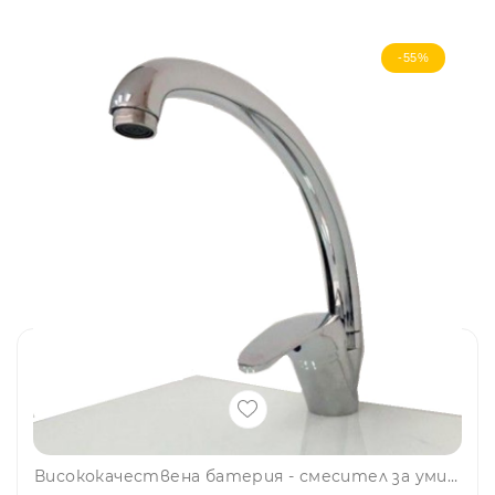
-55%
Висококачествена батерия - смесител за умивалник ITALOMIX L010D, самостояща