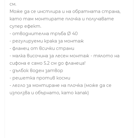
см.
Може да се инстлира и на обратната страна,
като там монтирате плочка и получавате
супер ефект.
- отводнителна тръба Ø 40
- регулируеми крака за монтаж
- фланец от всички страни
- малка височина за лесен монтаж - тялото на
сифона е само 5.2 см до фланеца!
- дълбок воден затвор
- решетка против косми
- легло за монтиране на плочка (може да се
използва и обърнато, като капак)