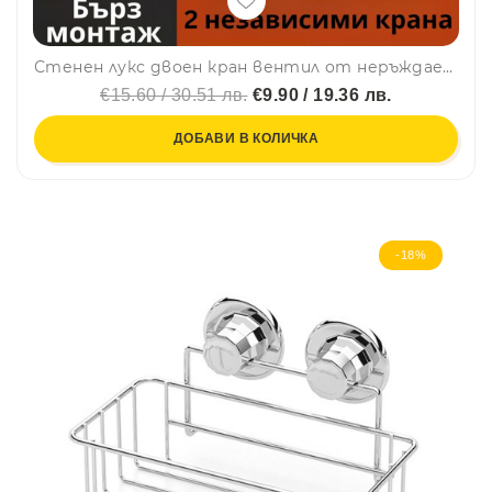
Стенен лукс двоен кран вентил от неръждаема стомана за биде, душче, за банята и кухнята 1/2" × 1/2" × 1/2", ГРАФИТ
€15.60 / 30.51 лв.
€9.90 / 19.36 лв.
ДОБАВИ В КОЛИЧКА
-18%