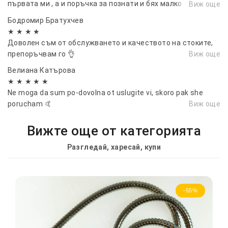
първата ми , а и поръчка за познати и бях малко
Виж още
притеснена , но всичко е ок . Препоръчвам, и скоро пак ще
Бодромир Братухчев
се възползвам...
★ ★ ★ ★
Доволен съм от обслужването и качеството на стоките,
препоръчвам го 👌
Виж още
Велиана Катърова
★ ★ ★ ★ ★
Ne moga da sum po-dovolna ot uslugite vi, skoro pak she
porucham 🤙
Виж още
Вижте още от категорията
Разгледай, харесай, купи
-55%