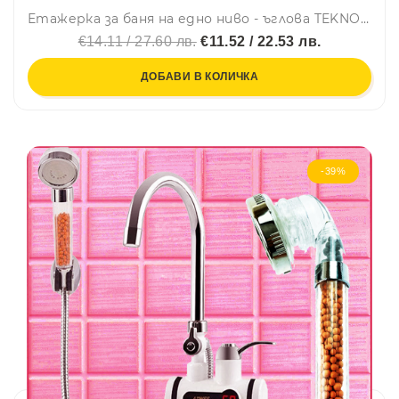
Етажерка за баня на едно ниво - ъглова TEKNO TEL TR DM 251W, 21х21х15 см, Вакуум, Бял
€14.11 / 27.60 лв.
€11.52 / 22.53 лв.
ДОБАВИ В КОЛИЧКА
-39%