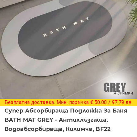
+ 4 снимки
Безплатна доставка. Мин. поръчка € 50.00 / 97.79 лв.
Супер Абсорбираща Подложка За Баня
BATH MAT GREY - Антихлъзгаща,
Водоабсорбираща, Килимче, BF22