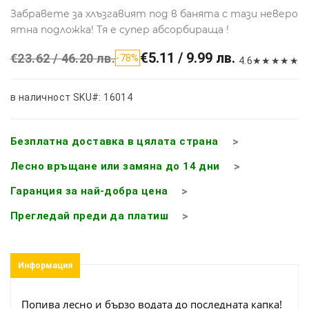
Забравете за хлъзгавият под в банята с тази неверо
ятна подложка! Тя е супер абсорбираща !
€5.11 / 9.99 лв.
€23.62 / 46.20 лв.
-78%
4.6
★
★
★
★
★
в наличност
SKU#: 16014
Безплатна доставка в цялата страна
Лесно връщане или замяна до 14 дни
Гаранция за най-добра цена
Прегледай преди да платиш
Информация
Попива лесно и бързо водата до последната капка!