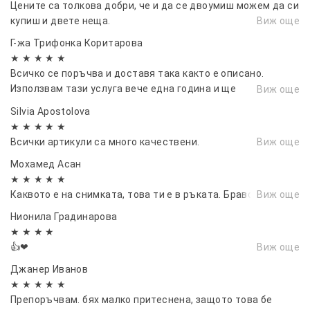
Цените са толкова добри, че и да се двоумиш можем да си
купиш и двете неща.
Виж още
Г-жа Трифонка Коритарова
★ ★ ★ ★ ★
Всичко се поръчва и доставя така както е описано.
Използвам тази услуга вече една година и ще
Виж още
продължавам да я ползвам. ❤
Silvia Apostolova
★ ★ ★ ★ ★
Всички артикули са много качествени.
Виж още
Мохамед Асан
★ ★ ★ ★ ★
Каквото е на снимката, това ти е в ръката. Браво.
Виж още
Нионила Градинарова
★ ★ ★ ★
👍❤
Виж още
Джанер Иванов
★ ★ ★ ★ ★
Препоръчвам. бях малко притеснена, защото това бе