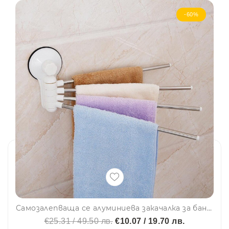
-60%
Самозалепваща се алуминиева закачалка за баня с четири рамена за хавлии и др. принадлежности, въртяща се, BF22
€25.31 / 49.50 лв.
€10.07 / 19.70 лв.