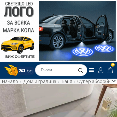
0
Начало
Дом и градина
Баня
Супер абсорбиращ