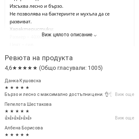
Изсъхва лесно и бързо.
Не позволява на бактериите и мухъла да се
развиват.
Характеристики:
Размер – 40Х60см
Цвят – сив
Материал – Микрофибърна пяна, Микрофибърна
Ревюта на продукта
гъба, Гума
4,6★★★★★ (Общо гласували: 1005)
Данка Кушовска
★ ★ ★ ★ ★
Бързо и лесно с максимално достъпни цени. 👌👌
Виж още
Пепелота Шестакова
★ ★ ★ ★ ★
👍👍👍👍👍👍
Виж още
Албена Борисова
★ ★ ★ ★ ★