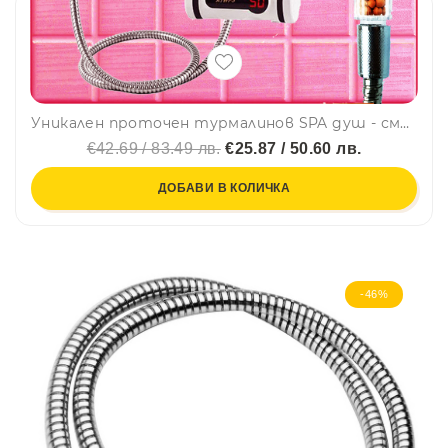
Уникален проточен турмалинов SPA душ - смесител - бойлер, ЗА СТЕНЕН МОНТАЖ, задна тръба, BFO4
€42.69 / 83.49 лв.
€25.87 / 50.60 лв.
ДОБАВИ В КОЛИЧКА
-46%