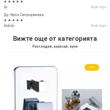
★ ★ ★ ★ ★
👍
Виж още
Др. Ирла Сапунджиева
★ ★ ★ ★ ★
👍👍👍
Виж още
Вижте още от категорията
Разгледай, харесай, купи
-63%