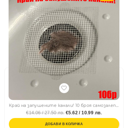
Край на запушените канали! 10 броя самозалепващи мрежички срещу косми и мръсотия. 12.5 х 12.5 см
€14.06 / 27.50 лв.
€5.62 / 10.99 лв.
ДОБАВИ В КОЛИЧКА