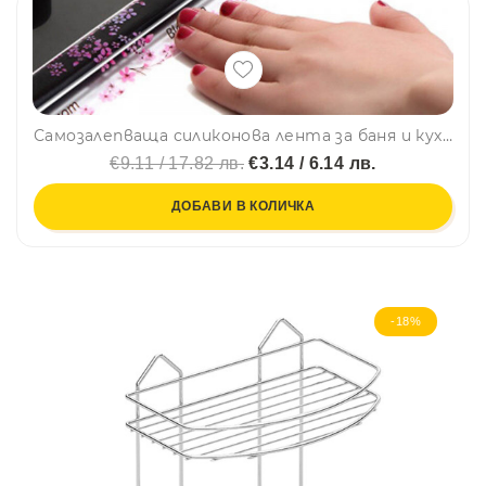
Самозалепваща силиконова лента за баня и кухня, душкабини, мивки, плотове и др., без мухъл и плесен, 3м х 38 мм
€9.11 / 17.82 лв.
€3.14 / 6.14 лв.
ДОБАВИ В КОЛИЧКА
-18%