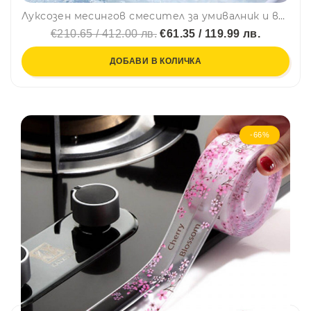
Луксозен месингов смесител за умивалник и вана за вграждане - ретро, винтидж L-W365
€210.65 / 412.00 лв.
€61.35 / 119.99 лв.
ДОБАВИ В КОЛИЧКА
-66%