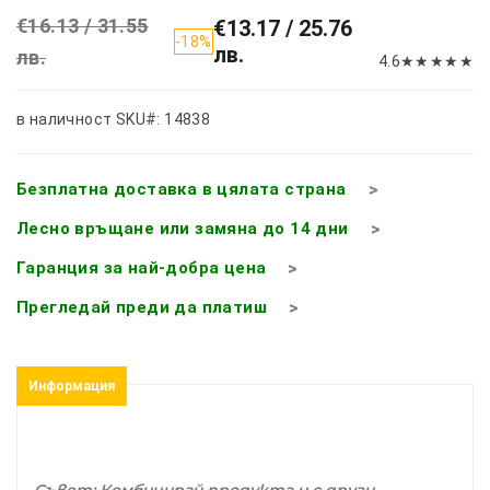
€16.13 / 31.55
€13.17 / 25.76
-18%
лв.
лв.
4.6
★
★
★
★
★
в наличност
SKU#: 14838
Безплатна доставка в цялата страна
Лесно връщане или замяна до 14 дни
Гаранция за най-добра цена
Прегледай преди да платиш
Информация
Съвет: Комбинирай продукта и с други