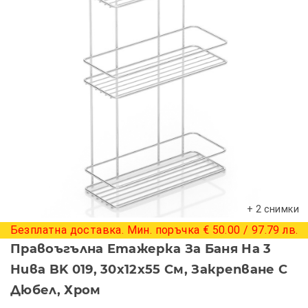
+ 2 снимки
Безплатна доставка. Мин. поръчка € 50.00 / 97.79 лв.
Правоъгълна Етажерка За Баня На 3
Нива BK 019, 30х12х55 См, Закрепване С
Дюбел, Хром