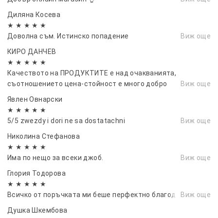
Диляна Косева
★ ★ ★ ★ ★
Доволна съм. Истинско попадение
Виж още
КИРО ДАНЧЕВ
★ ★ ★ ★ ★
Качеството на ПРОДУКТИТЕ е над очакванията,
съотношението цена-стойност е много добро
Виж още
Явлен Овнарски
★ ★ ★ ★ ★
5/5 zwezdy i dori ne sa dostatachni
Виж още
Николина Стефанова
★ ★ ★ ★ ★
Има по нещо за всеки джоб.
Виж още
Глория Тодорова
★ ★ ★ ★ ★
Всичко от поръчката ми беше перфектно благодаря ви.
Виж още
Душка Шкембова