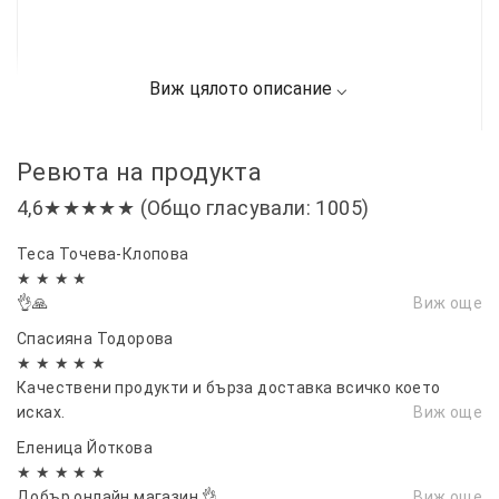
Ревюта на продукта
4,6★★★★★ (Общо гласували: 1005)
Теса Точева-Клопова
★ ★ ★ ★
👌🙏
Виж още
Спасияна Тодорова
★ ★ ★ ★ ★
Качествени продукти и бърза доставка всичко което
исках.
Виж още
Еленица Йоткова
★ ★ ★ ★ ★
Добър онлайн магазин 👌
Виж още