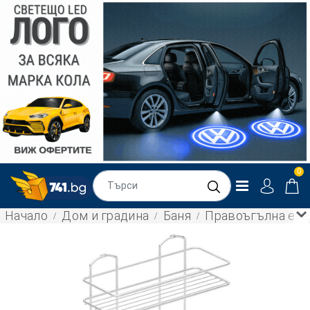
0
Начало
Дом и градина
Баня
Правоъгълна етаж