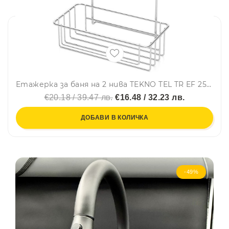
Етажерка за баня на 2 нива TEKNO TEL TR EF 256, 25х15х39 см, Двойно залепване, Сребрист
€20.18 / 39.47 лв.
€16.48 / 32.23 лв.
ДОБАВИ В КОЛИЧКА
-49%