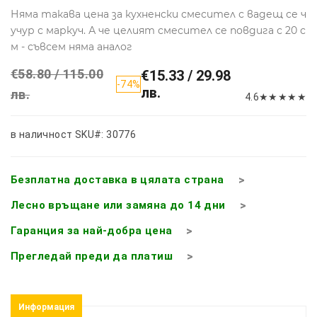
Няма такава цена за кухненски смесител с вадещ се ч
учур с маркуч. А че целият смесител се повдига с 20 с
м - съвсем няма аналог
€58.80 / 115.00
€15.33 / 29.98
-74%
лв.
лв.
4.6
★
★
★
★
★
в наличност
SKU#: 30776
Безплатна доставка в цялата страна
Лесно връщане или замяна до 14 дни
Гаранция за най-добра цена
Прегледай преди да платиш
Информация