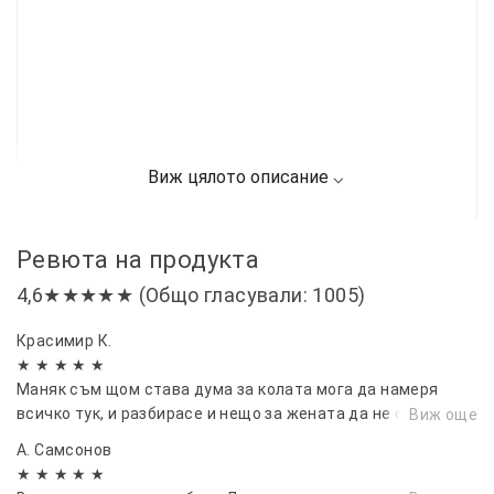
Ревюта на продукта
4,6★★★★★ (Общо гласували: 1005)
Красимир К.
★ ★ ★ ★ ★
Маняк съм щом става дума за колата мога да намеря
всичко тук, и разбирасе и нещо за жената да не се
Виж още
оплаква.
А. Самсонов
★ ★ ★ ★ ★