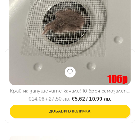
Край на запушените канали! 10 броя самозалепващи мрежички срещу косми и мръсотия. 12.5 х 12.5 см
€14.06 / 27.50 лв.
€5.62 / 10.99 лв.
ДОБАВИ В КОЛИЧКА