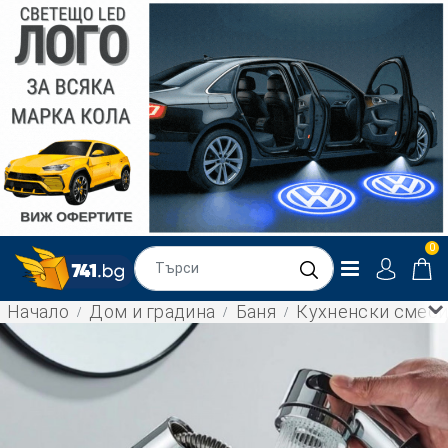
0
Начало
Дом и градина
Баня
Кухненски смесит