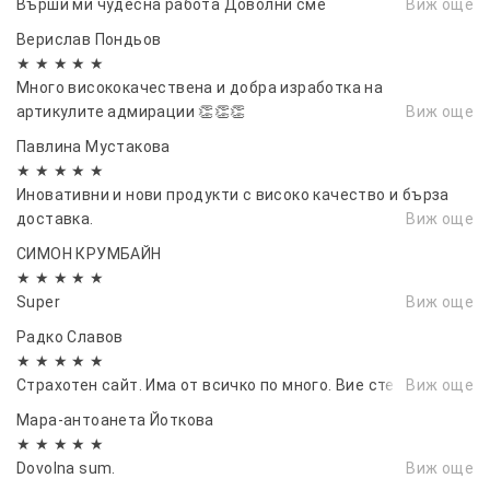
Върши ми чудесна работа Доволни сме
Виж още
Верислав Пондьов
★ ★ ★ ★ ★
Много висококачествена и добра изработка на
артикулите адмирации 👏👏👏
Виж още
Павлина Мустакова
★ ★ ★ ★ ★
Иновативни и нови продукти с високо качество и бърза
доставка.
Виж още
СИМОН КРУМБАЙН
★ ★ ★ ★ ★
Super
Виж още
Радко Славов
★ ★ ★ ★ ★
Страхотен сайт. Има от всичко по много. Вие сте върха✨✨
Виж още
Мара-антоанета Йоткова
★ ★ ★ ★ ★
Dovolna sum.
Виж още