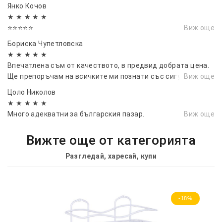
Янко Кочов
★ ★ ★ ★ ★
⭐⭐⭐⭐⭐
Виж още
Бориска Чупетловска
★ ★ ★ ★ ★
Впечатлена съм от качеството, в предвид добрата цена.
Ще препоръчам на всичките ми познати със сигурност!
Виж още
Цоло Николов
★ ★ ★ ★ ★
Много адекватни за българския пазар.
Виж още
Вижте още от категорията
Разгледай, харесай, купи
-18%