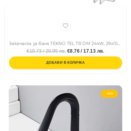
Закачалка за баня TEKNO TEL TR DM 244W, 29х10х5 см, 4 куки, Вакуум, Бял
€10.73 / 20.99 лв.
€8.76 / 17.13 лв.
ДОБАВИ В КОЛИЧКА
-48%