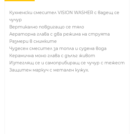
Кухненски смесител VISION WASHER с вадещ се
чучур
Вертикално повдигащо се тяло
Аераторна глава с два режима на струята
Размери в снимките
Чудесен смесител за топла и судена вода
Керамична моно глава с дълъг живот
Изтеглящ се и самоприбиращ се чучур с тежест
Защитен маркуч с метален кужух.