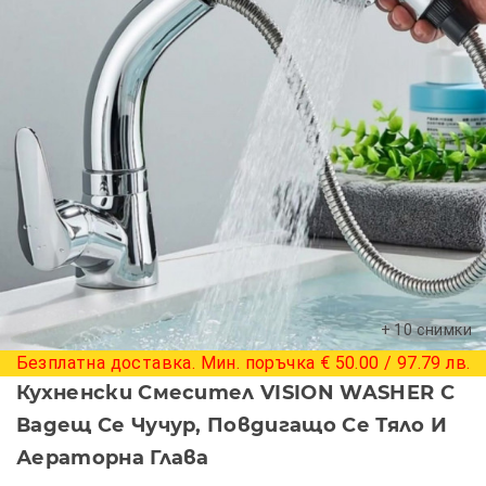
+ 10 снимки
Безплатна доставка. Мин. поръчка € 50.00 / 97.79 лв.
Кухненски Смесител VISION WASHER С
Вадещ Се Чучур, Повдигащо Се Тяло И
Аераторна Глава