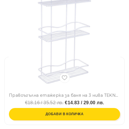
Правоъгълна етажерка за баня на 3 нива TEKNO TEL BK 013, 30х12х54 см, Закрепване с дюбел, Бял
€18.16 / 35.52 лв.
€14.83 / 29.00 лв.
ДОБАВИ В КОЛИЧКА