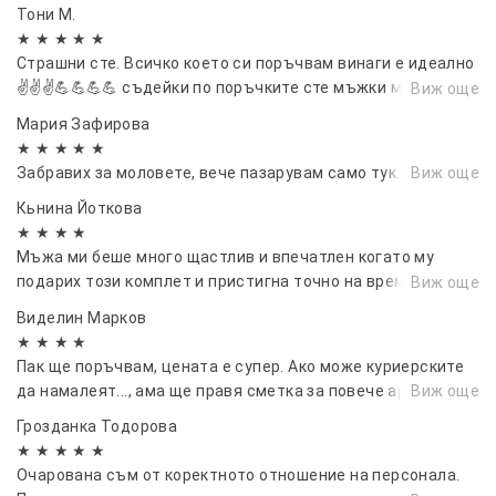
Тони М.
★ ★ ★ ★ ★
Страшни сте. Всичко което си поръчвам винаги е идеално
✌️✌️✌️💪💪💪💪 съдейки по поръчките сте мъжки момччета
Виж още
и момичета.
Мария Зафирова
★ ★ ★ ★ ★
Забравих за моловете, вече пазарувам само тук.
Виж още
Кьнина Йоткова
★ ★ ★ ★
Мъжа ми беше много щастлив и впечатлен когато му
подарих този комплет и пристигна точно на време за
Виж още
рождения му ден. Благодаря ви!🙌
Виделин Марков
★ ★ ★ ★
Пак ще поръчвам, цената е супер. Ако може куриерските
да намалеят..., ама ще правя сметка за повече артикули 👍
Виж още
Гроздaнка Тодорова
★ ★ ★ ★ ★
Очарована съм от коректното отношение на персонала.