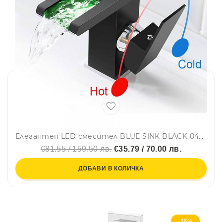
Елегантен LED смесител BLUE SINK BLACK 0406B за кухня и баня, самостоящ, с меки връзки и автоматична LED светлина
€81.55 / 159.50 лв.
€35.79 / 70.00 лв.
ДОБАВИ В КОЛИЧКА
-18%