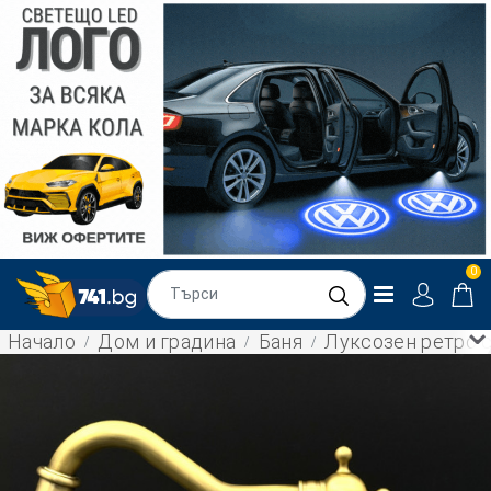
0
Начало
Дом и градина
Баня
Луксозен ретро с