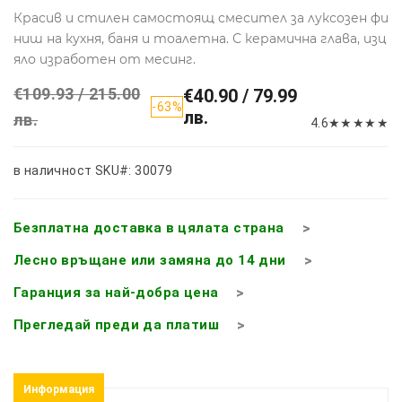
Красив и стилен самостоящ смесител за луксозен фи
ниш на кухня, баня и тоалетна. С керамична глава, изц
яло изработен от месинг.
€109.93 / 215.00
€40.90 / 79.99
-63%
лв.
лв.
4.6
★
★
★
★
★
в наличност
SKU#: 30079
Безплатна доставка в цялата страна
Лесно връщане или замяна до 14 дни
Гаранция за най-добра цена
Прегледай преди да платиш
Информация