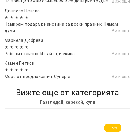
По принцип имам съмнения и се доверих трудно. Доволна
Виж още
съм, много
Даниела Ненова
★ ★ ★ ★ ★
Намирам подарък наистина за всеки празник. Нямам
думи.
Виж още
Мариела Добрева
★ ★ ★ ★ ★
Работи отлично. И сайта, и екипа.
Виж още
Камен Петков
★ ★ ★ ★ ★
Море от предложения. Супер е
Виж още
Вижте още от категорията
Разгледай, харесай, купи
-18%