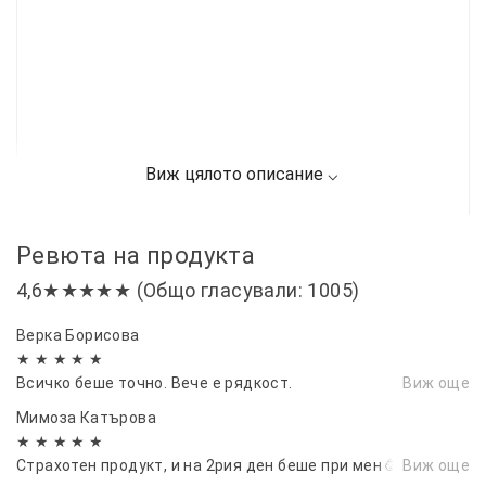
Ревюта на продукта
4,6★★★★★ (Общо гласували: 1005)
Верка Борисова
★ ★ ★ ★ ★
Всичко беше точно. Вече е рядкост.
Виж още
Мимоза Катърова
★ ★ ★ ★ ★
Страхотен продукт, и на 2рия ден беше при мен 🥳🥳
Виж още