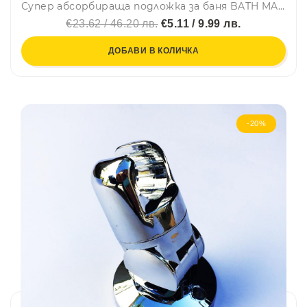
Супер абсорбираща подложка за баня BATH MAT GREY - антихлъзгаща, водоабсорбираща, килимче, BF22
€23.62 / 46.20 лв.
€5.11 / 9.99 лв.
ДОБАВИ В КОЛИЧКА
-20%