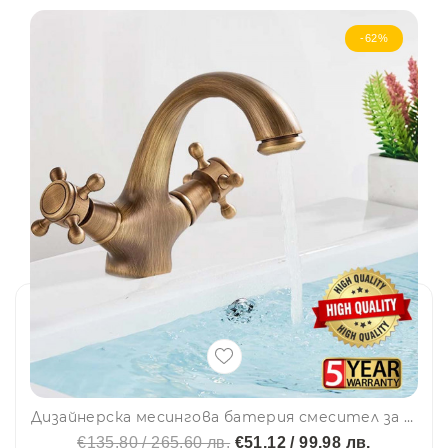
-62%
Дизайнерска месингова батерия смесител за кухня и баня - стоящ монтаж, ретро, винтидж AD6098
€135.80 / 265.60 лв.
€51.12 / 99.98 лв.