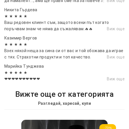
да намалеят..., ама ще правя сметка за повече артикули 👍
Виж още
Никита Гърдева
★ ★ ★ ★ ★
Ваш редовен клиент съм, защото всеки път когато
поръчвам знам че няма да съжалявам.🔥🔥
Виж още
Казимир Вергов
★ ★ ★ ★ ★
Взех някой неща за сина си от вас и той обожава да играе
с тях. Страхотни продукти и топ качество.
Виж още
Марийка Тунджева
★ ★ ★ ★ ★
❤❤❤❤❤❤❤❤❤❤
Виж още
Вижте още от категорията
Разгледай, харесай, купи
-73%