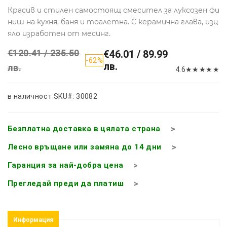
Красив и стилен самостоящ смесител за луксозен фи
ниш на кухня, баня и тоалетна. С керамична глава, изц
яло изработен от месинг.
€120.41 / 235.50
€46.01 / 89.99
-62%
лв.
лв.
4.6
★
★
★
★
★
в наличност
SKU#: 30082
Безплатна доставка в цялата страна
Лесно връщане или замяна до 14 дни
Гаранция за най-добра цена
Прегледай преди да платиш
Информация