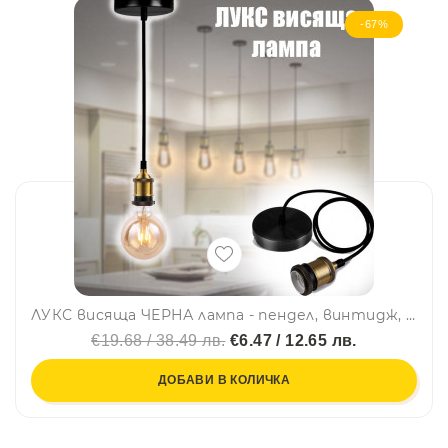
-67%
ЛУКС висяща ЧЕРНА лампа - пендел, винтидж, E27- бронзова фасунга, метален обков, без крушка, BF23
€19.68 / 38.49 лв.
€6.47 / 12.65 лв.
ДОБАВИ В КОЛИЧКА