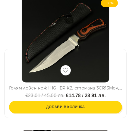
-36%
Голям ловен нож HIGHER K2, стомана 3CR13Mov, текстилно-карбонова кания
€23.01 / 45.00 лв.
€14.78 / 28.91 лв.
ДОБАВИ В КОЛИЧКА