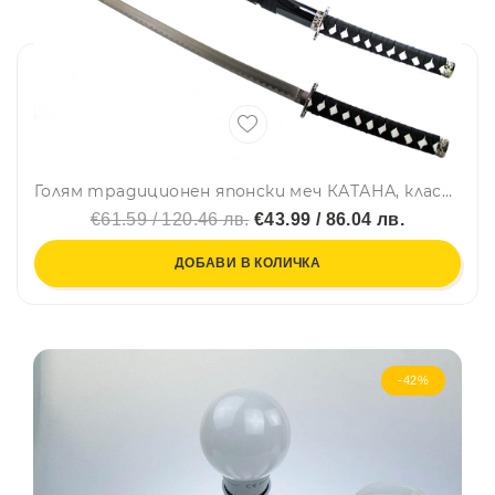
Голям традиционен японски меч КАТАНА, класически дървен черен калъф, дърворезба, незаточен
€61.59 / 120.46 лв.
€43.99 / 86.04 лв.
ДОБАВИ В КОЛИЧКА
-42%