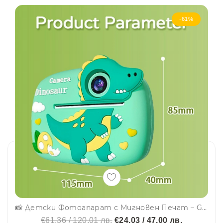
-61%
📸 Детски Фотоапарат с Мигновен Печат – Green Dinosaur. Ново поколение забавление!
€61.36 / 120.01 лв.
€24.03 / 47.00 лв.