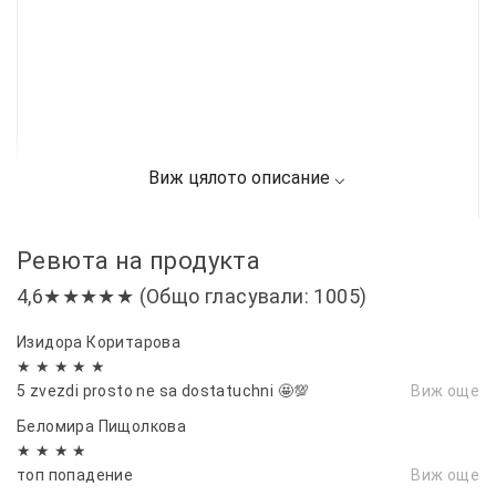
Ревюта на продукта
4,6★★★★★ (Общо гласували: 1005)
Изидора Коритарова
★ ★ ★ ★ ★
5 zvezdi prosto ne sa dostatuchni 🤩💯
Виж още
Беломира Пищолкова
★ ★ ★ ★
топ попадение
Виж още