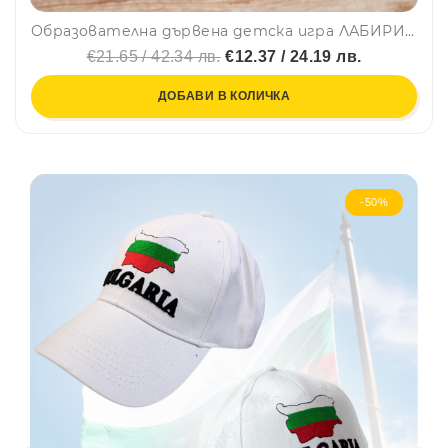
Образователна дървена детска игра ЛАБИРИН с логически мислене за концентрация💥 YJH07
€21.65 / 42.34 лв.
€12.37 / 24.19 лв.
ДОБАВИ В КОЛИЧКА
-50%