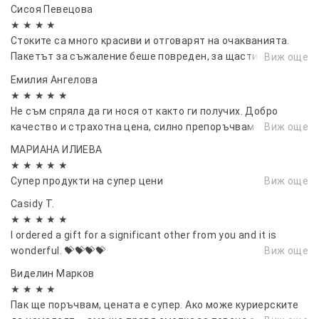
Сисоя Певецова
★ ★ ★ ★
Стоките са много красиви и отговарят на очакванията.
Пакетът за съжаление беше повреден, за щастие стоките
Виж още
бяха пълни и без повреди.”
Емилия Ангелова
★ ★ ★ ★ ★
Не съм спряла да ги нося от както ги получих. Добро
качество и страхотна цена, силно препоръчвам 💜
Виж още
МАРИАНА ИЛИЕВА
★ ★ ★ ★ ★
Супер продукти на супер цени
Виж още
Casidy T.
★ ★ ★ ★ ★
I ordered a gift for a significant other from you and it is
wonderful. 💝💝💝💝
Виж още
Виделин Марков
★ ★ ★ ★
Пак ще поръчвам, цената е супер. Ако може куриерските