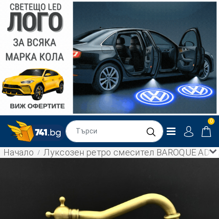
0
Начало
Луксозен ретро смесител BAROQUE AD-606