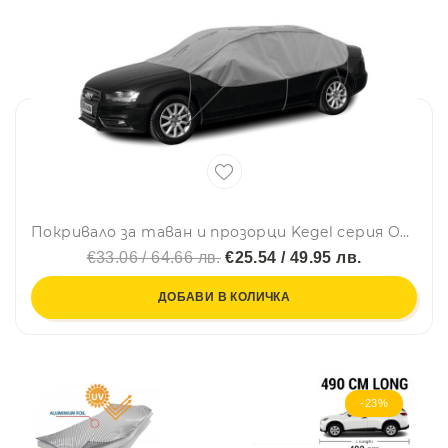
Покривало за таван и прозорци Kegel серия Optimal размер L сиво за седан 280-310cm.
€33.06 / 64.66 лв.
€25.54 / 49.95 лв.
ДОБАВИ В КОЛИЧКА
-23%