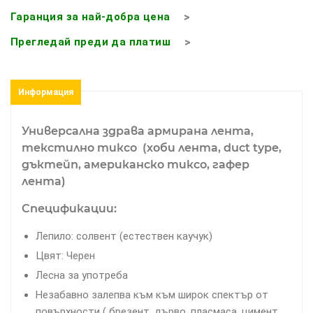
Гаранция за най-добра цена
Прегледай преди да платиш
Информация
Универсална здрава армирана лента,
текстилно тиксо (хоби лента, duct type,
дъктейп, американско тиксо, гафер
лента)
Спецификации:
Лепило: солвент (eстествен каучук)
Цвят: Черен
Лесна за употреба
Незабавно залепва към към широк спектър от
повърхности ( брезент, дърво, пласмаса, цимент,