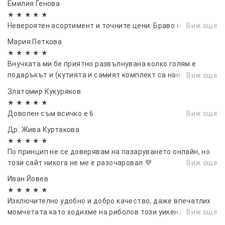
Емилия Генова
★ ★ ★ ★ ★
Невероятен асортимент и точните цени. Браво на вас.
Виж още
Мария Петкова
★ ★ ★ ★ ★
Внучката ми бе приятно развълнувана колко голям е
подаръкът и (кутията и самият комплект са наистина
Виж още
големи). Качството е най-високо. Препоръчвам горещо
Златомир Кукуряков
★ ★ ★ ★ ★
Доволен съм всичко е 6
Виж още
Др. Жива Куртакова
★ ★ ★ ★ ★
По принцип не се доверявам на пазаруването онлайн, но
този сайт никога не ме е разочаровал 💜
Виж още
Иван Йовев
★ ★ ★ ★ ★
Изключително удобно и добро качество, даже впечатлих
момчетата като ходихме на риболов този уикенд!
Виж още