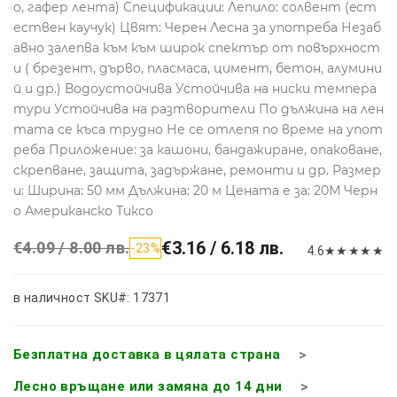
о, гафер лента) Спецификации: Лепило: солвент (eст
ествен каучук) Цвят: Черен Лесна за употреба Незаб
авно залепва към към широк спектър от повърхност
и ( брезент, дърво, пласмаса, цимент, бетон, алумини
й и др.) Водоустойчива Устойчива на ниски темпера
тури Устойчива на разтворители По дължина на лен
тата се къса трудно Не се отлепя по време на упот
реба Приложение: за кашони, бандажиране, опаковане,
скрепване, защита, задържане, ремонти и др. Размер
и: Ширина: 50 мм Дължина: 20 м Цената е за: 20М Черн
о Американско Тиксо
€3.16 / 6.18 лв.
€4.09 / 8.00 лв.
-23%
4.6
★
★
★
★
★
в наличност
SKU#: 17371
Безплатна доставка в цялата страна
Лесно връщане или замяна до 14 дни