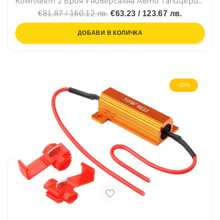
Комплект 2 Броя Универсална Авто Тапицерия, Калъфи За Седалки, Еко Кожа, Лукс, Sport, Червено-Черно
€81.87 / 160.12 лв.
€63.23 / 123.67 лв.
ДОБАВИ В КОЛИЧКА
-23%