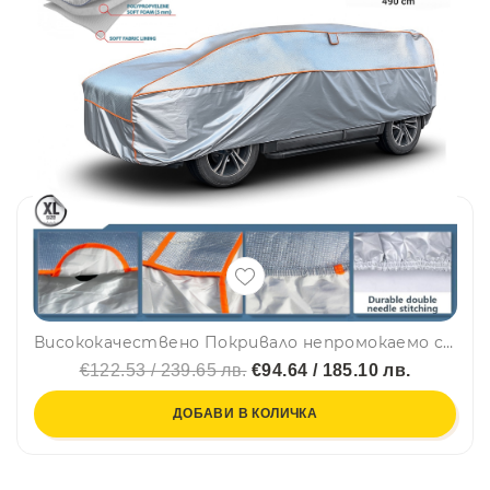
Висококачествено Покривало непромокаемо с алуминиево покритие против градушка за автомобил, Джип, SUV размер XL – 490 см
€122.53 / 239.65 лв.
€94.64 / 185.10 лв.
ДОБАВИ В КОЛИЧКА