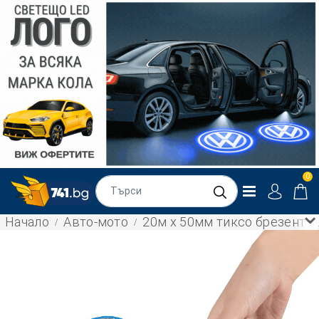
0
Начало
Авто-мото
20м х 50мм тиксо брезент ч