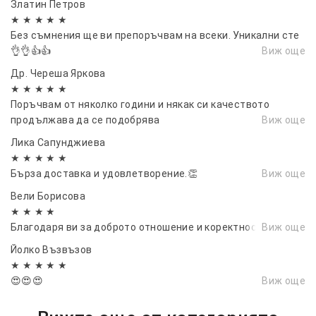
Златин Петров
★ ★ ★ ★ ★
Без съмнения ще ви препоръчвам на всеки. Уникални сте
👌👌👍👍
Виж още
Др. Череша Яркова
★ ★ ★ ★ ★
Поръчвам от няколко години и някак си качеството
продължава да се подобрява
Виж още
Лика Сапунджиева
★ ★ ★ ★ ★
Бърза доставка и удовлетворение.👏
Виж още
Вели Борисова
★ ★ ★ ★
Благодаря ви за доброто отношение и коректността
Виж още
Йолко Възвъзов
★ ★ ★ ★ ★
😍😍😍
Виж още