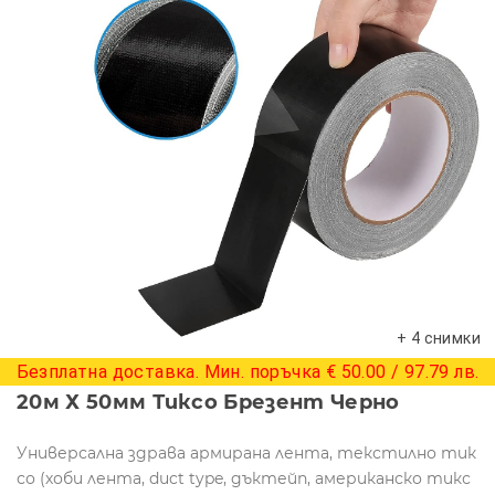
+ 4 снимки
Безплатна доставка. Мин. поръчка € 50.00 / 97.79 лв.
20м Х 50мм Тиксо Брезент Черно
Универсална здрава армирана лента, текстилно тик
со (хоби лента, duct type, дъктейп, американско тикс