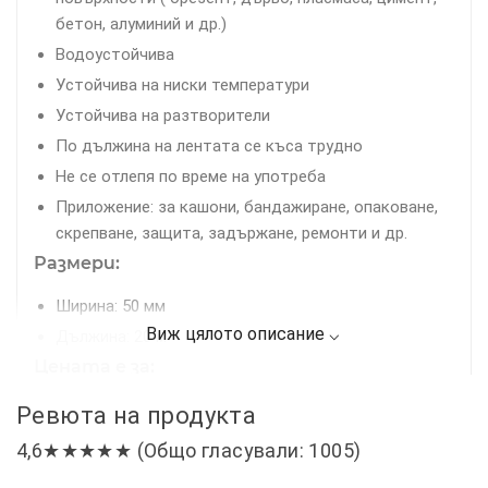
бетон, алуминий и др.)
Водоустойчива
Устойчива на ниски температури
Устойчива на разтворители
По дължина на лентата се къса трудно
Не се отлепя по време на употреба
Приложение: за кашони, бандажиране, опаковане,
скрепване, защита, задържане, ремонти и др.
Размери:
Ширина: 50 мм
Дължина: 20 м
Цената е за:
20М Черно Американско Тиксо
Ревюта на продукта
4,6★★★★★ (Общо гласували: 1005)