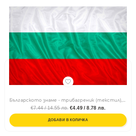
Българското знаме - трибагреник (текстил), голям - 90 х 150 см с дупки за нанизване
€7.44 / 14.55 лв.
€4.49 / 8.78 лв.
ДОБАВИ В КОЛИЧКА