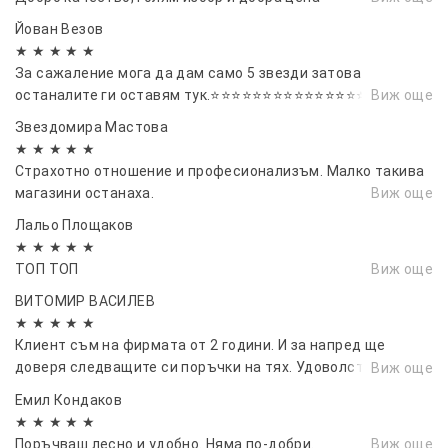
Йован Везов
★ ★ ★ ★ ★
За сажаление мога да дам само 5 звезди затова
останалите ги оставям тук.⭐⭐⭐⭐⭐⭐⭐⭐⭐⭐⭐⭐⭐⭐⭐⭐⭐⭐
Виж още
Звездомира Мастова
★ ★ ★ ★ ★
Страхотно отношение и професионализъм. Малко такива
магазини останаха.
Виж още
Лальо Площаков
★ ★ ★ ★ ★
ТОП ТОП
Виж още
ВИТОМИР ВАСИЛЕВ
★ ★ ★ ★ ★
Клиент съм на фирмата от 2 години. И за напред ще
доверя следващите си поръчки на тях. Удоволствие е,
Виж още
когато срещаш такива професионалисти - коректни,
Емил Кондаков
прецизни и всеотдайни
★ ★ ★ ★ ★
Поръчваш лесно и удобно. Няма по-добри.
Виж още