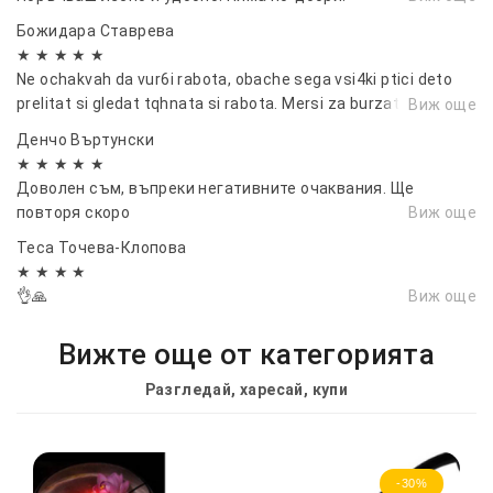
Божидара Ставрева
★ ★ ★ ★ ★
Ne ochakvah da vur6i rabota, obache sega vsi4ki ptici deto
prelitat si gledat tqhnata si rabota. Mersi za burzata
Виж още
dostavka!
Денчо Въртунски
★ ★ ★ ★ ★
Доволен съм, въпреки негативните очаквания. Ще
повторя скоро
Виж още
Теса Точева-Клопова
★ ★ ★ ★
👌🙏
Виж още
Вижте още от категорията
Разгледай, харесай, купи
-30%