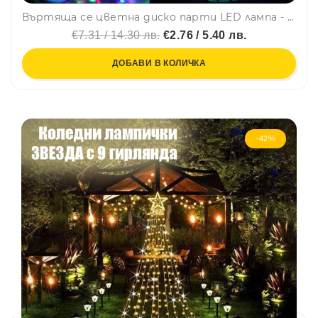
Въртяща се цветна диско парти LED лампа - ефектна, надеждна и икономична, BF23
€7.31 / 14.30 лв.
€2.76 / 5.40 лв.
ДОБАВИ В КОЛИЧКА
-42%