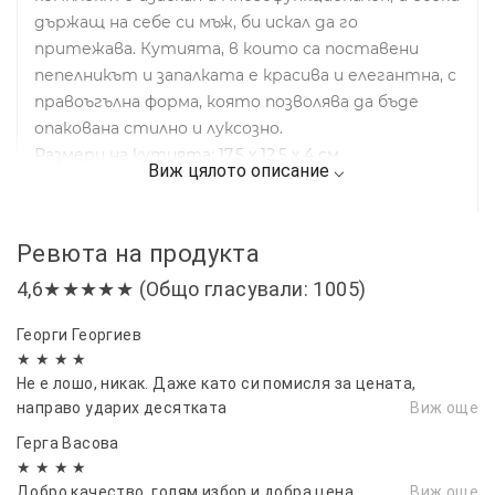
държащ на себе си мъж, би искал да го
притежава. Кутията, в които са поставени
пепелникът и запалката е красива и елегантна, с
правоъгълна форма, която позволява да бъде
опакована стилно и луксозно.
Размери на кутията: 17.5 х 12.5 х 4 см
Ревюта на продукта
4,6★★★★★ (Общо гласували: 1005)
Георги Георгиев
★ ★ ★ ★
Не е лошо, никак. Даже като си помисля за цената,
направо ударих десятката
Виж още
Герга Васовa
★ ★ ★ ★
Добро качество, голям избор и добра цена
Виж още