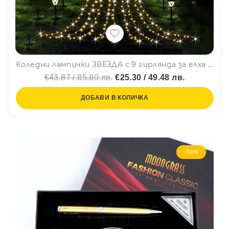
Коледни лампички ЗВЕЗДА с 9 гирлянда за елха или градинска украса, WARM WHITE, с няколко режима на работа и дистанционно управление
€43.87 / 85.80 лв.
€25.30 / 49.48 лв.
ДОБАВИ В КОЛИЧКА
-50%