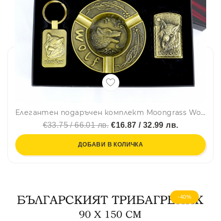
Елегантен подаръчен комплект Moongrass Wolf за мъж с метални пепелник, запалка, ключодържател и химикалка, бронзов цвят YJ6439
€33.75 / 66.01 лв.
€16.87 / 32.99 лв.
ДОБАВИ В КОЛИЧКА
-40%