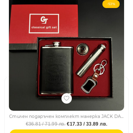
-53%
Стилен подаръчен комплект манерка JACK DANIELS с фуния, шишенце и ключодържател Jack Daniels Old No.7 Brand– 2018-1
€36.81 / 71.99 лв.
€17.33 / 33.89 лв.