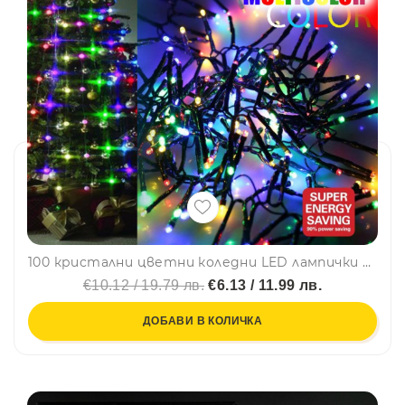
100 кристални цветни коледни LED лампички 7Х ТОП 1LED V8 с програматор, нечупливи, дължина 7 м., черен кабел, BF22
€10.12 / 19.79 лв.
€6.13 / 11.99 лв.
ДОБАВИ В КОЛИЧКА