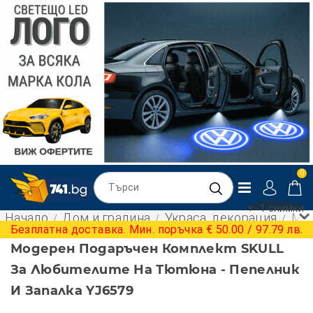
0
+ -1 снимки
Начало
Дом и градина
Украса, декорация
Мод
Безплатна доставка. Мин. поръчка € 50.00 / 97.79 лв.
Модерен Подаръчен Комплект SKULL
За Любителите На Тютюна - Пепелник
И Запалка YJ6579