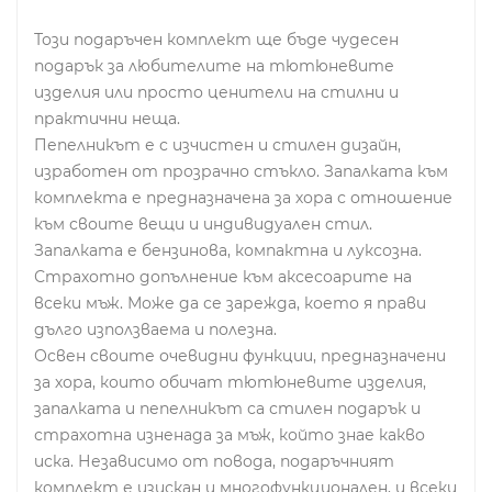
Този подаръчен комплект ще бъде чудесен
подарък за любителите на тютюневите
изделия или просто ценители на стилни и
практични неща.
Пепелникът е с изчистен и стилен дизайн,
изработен от прозрачно стъкло. Запалката към
комплекта е предназначена за хора с отношение
към своите вещи и индивидуален стил.
Запалката е бензинова, компактна и луксозна.
Страхотно допълнение към аксесоарите на
всеки мъж. Може да се зарежда, което я прави
дълго използваема и полезна.
Освен своите очевидни функции, предназначени
за хора, които обичат тютюневите изделия,
запалката и пепелникът са стилен подарък и
страхотна изненада за мъж, който знае какво
иска. Независимо от повода, подаръчният
комплект е изискан и многофункционален, и всеки