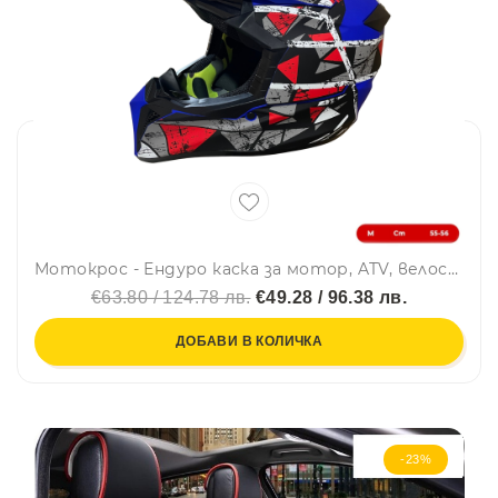
Мотокрос - Ендуро каска за мотор, ATV, велосипед – размер M (55–56 см) син мат с червен/сив дизайн
€63.80 / 124.78 лв.
€49.28 / 96.38 лв.
ДОБАВИ В КОЛИЧКА
-23%