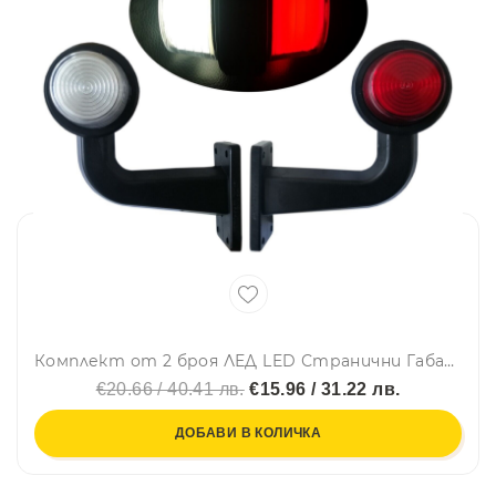
Комплект от 2 броя ЛЕД LED Странични Габарити Габаритни Светлини Тип Рогче с Неон Ефект за Камион Ремарке Тир Бус Ван Каравана и др. 12-24V бяло-червено
€20.66 / 40.41 лв.
€15.96 / 31.22 лв.
ДОБАВИ В КОЛИЧКА