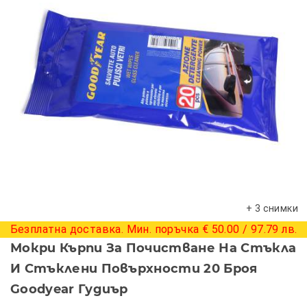
+ 3 снимки
Безплатна доставка. Мин. поръчка € 50.00 / 97.79 лв.
Мокри Кърпи За Почистване На Стъкла
И Стъклени Повърхности 20 Броя
Goodyear Гудиър