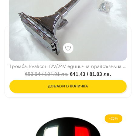
Тромба, клаксон 12V/24V единична правоъгълна камион ТИР
€53.64 / 104.91 лв.
€41.43 / 81.03 лв.
ДОБАВИ В КОЛИЧКА
-23%