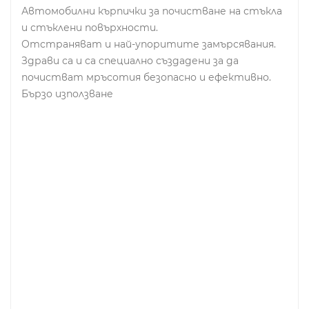
Автомобилни кърпички за почистване на стъкла
и стъклени повърхности.
Отстраняват и най-упоритите замърсявания.
Здрави са и са специално създадени за да
почистват мръсотия безопасно и ефективно.
Бързо използване