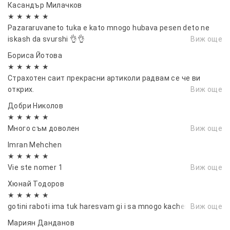
Касандър Милачков
★ ★ ★ ★ ★
Pazararuvaneto tuka e kato mnogo hubava pesen deto ne
iskash da svurshi 👌👌
Виж още
Бориса Йотова
★ ★ ★ ★ ★
Страхотен саит прекрасни артиколи радвам се че ви
открих.
Виж още
Добри Николов
★ ★ ★ ★ ★
Много съм доволен
Виж още
Imran Mehchen
★ ★ ★ ★ ★
Vie ste nomer 1
Виж още
Хюнай Тодоров
★ ★ ★ ★ ★
gotini raboti ima tuk haresvam gi i sa mnogo kachestveni
Виж още
Мариян Данданов