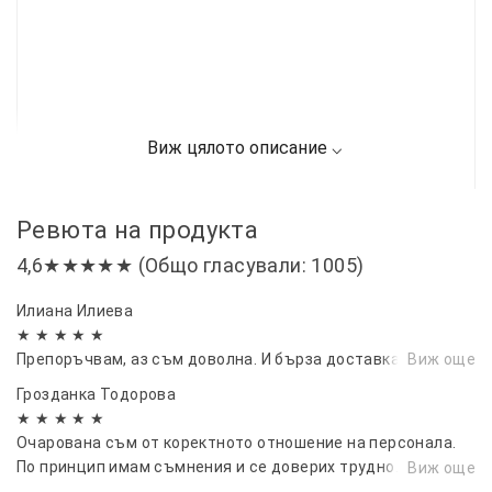
Ревюта на продукта
4,6★★★★★ (Общо гласували: 1005)
Илиана Илиева
★ ★ ★ ★ ★
Препоръчвам, аз съм доволна. И бърза доставка
Виж още
Гроздaнка Тодорова
★ ★ ★ ★ ★
Очарована съм от коректното отношение на персонала.
По принцип имам съмнения и се доверих трудно. Доволна
Виж още
съм, много