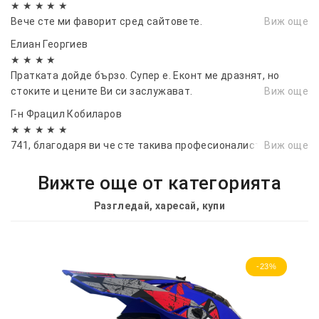
★ ★ ★ ★ ★
Вече сте ми фаворит сред сайтовете.
Виж още
Елиан Георгиев
★ ★ ★ ★
Пратката дойде бързо. Супер е. Еконт ме дразнят, но
стоките и цените Ви си заслужават.
Виж още
Г-н Фрацил Кобиларов
★ ★ ★ ★ ★
741, благодаря ви че сте такива професионалисти!
Виж още
Вижте още от категорията
Разгледай, харесай, купи
-23%