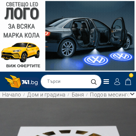
0
Начало
Дом и градина
Баня
Подов месингов с