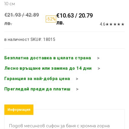
10 см
€21.93 / 42.89
€10.63 / 20.79
-52%
лв.
лв.
4.6
★
★
★
★
★
в наличност
SKU#: 18015
Безплатна доставка в цялата страна
Лесно връщане или замяна до 14 дни
Гаранция за най-добра цена
Прегледай преди да платиш
Информация
Подов месингов сифон за баня с хромна горна