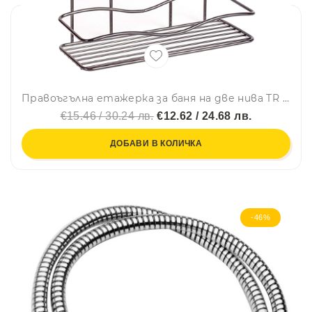
Правоъгълна етажерка за баня на две нива TR BK 012, 30х13х35 см, Закрепване с дюбел, Черен
€15.46 / 30.24 лв.
€12.62 / 24.68 лв.
ДОБАВИ В КОЛИЧКА
-46%