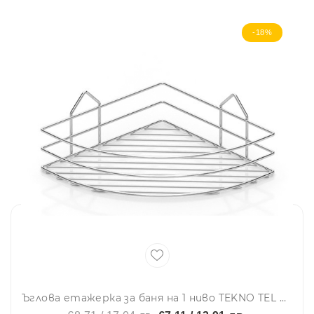
-18%
Ъглова етажерка за баня на 1 ниво TEKNO TEL BK 001, 23х23х9 см, Закрепване с дюбел, Хром