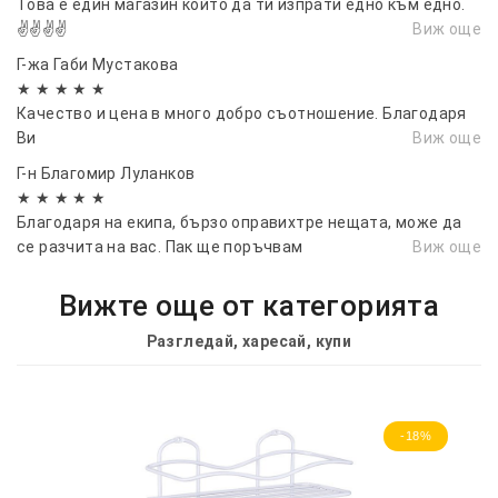
Това е един магазин който да ти изпрати едно към едно.
✌️✌️✌️✌️
Виж още
Г-жа Габи Мустакова
★ ★ ★ ★ ★
Качество и цена в много добро съотношение. Благодаря
Ви
Виж още
Г-н Благомир Луланков
★ ★ ★ ★ ★
Благодаря на екипа, бързо оправихтре нещата, може да
се разчита на вас. Пак ще поръчвам
Виж още
Вижте още от категорията
Разгледай, харесай, купи
-18%