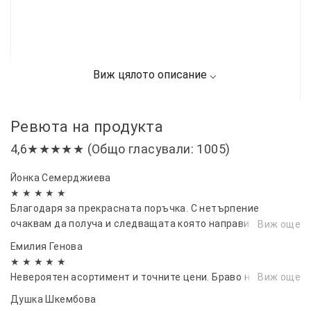
Ревюта на продукта
4,6★★★★★ (Общо гласували: 1005)
Йонка Семерджиева
★ ★ ★ ★ ★
Благодаря за прекрасната поръчка. С нетърпение
очаквам да получа и следващата която направих преди
Виж още
минути.
Емилия Генова
★ ★ ★ ★ ★
Невероятен асортимент и точните цени. Браво на вас.
Виж още
Душка Шкембова