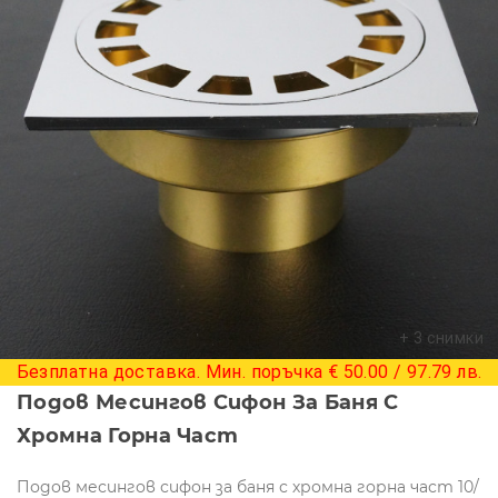
+ 3 снимки
Безплатна доставка. Мин. поръчка € 50.00 / 97.79 лв.
Подов Месингов Сифон За Баня С
Хромна Горна Част
Подов месингов сифон за баня с хромна горна част 10/