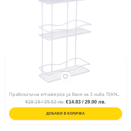
Правоъгълна етажерка за баня на 3 нива TEKNO TEL BK 013, 30х12х54 см, Закрепване с дюбел, Бял
€18.16 / 35.52 лв.
€14.83 / 29.00 лв.
ДОБАВИ В КОЛИЧКА