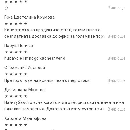
★ ★ ★ ★ ★
👍
Виж още
Г-жа Цветелина Крумова
★ ★ ★ ★ ★
Качеството на продуктите е топ, голям плюс е
безплатната доставка до офис за големите поръчки.
Виж още
Паруш Пенчев
★ ★ ★ ★ ★
hubavo e i mnogo kachestveno
Виж още
Стоименка Иванова
★ ★ ★ ★ ★
Препоръчвам на всички тези супер стоки.
Виж още
Десислава Момева
★ ★ ★ ★ ★
Най-хубавото е, че когато и да отвориш сайта, винаги има
някакви намаления. Докато пътувам сутрин винаги
Виж още
проверявам какво е на промоция днес.
Хариета Мангъфова
★ ★ ★ ★ ★