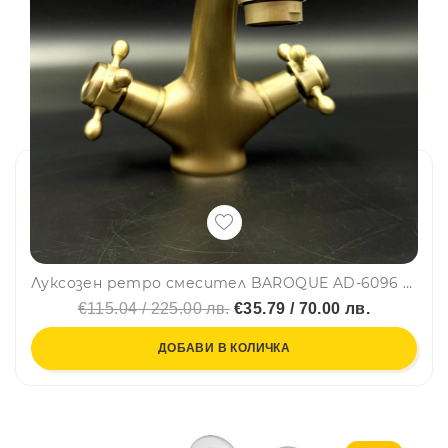
Луксозен ретро смесител BAROQUE AD-6096 за кухня и баня, месинг, самостоящ, смесителна батерия
€115.04 / 225.00 лв.
€35.79 / 70.00 лв.
ДОБАВИ В КОЛИЧКА