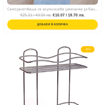
Самозалепваща се алуминиева закачалка за баня с четири рамена за хавлии и др. принадлежности, въртяща се, BF22
€25.31 / 49.50 лв.
€10.07 / 19.70 лв.
ДОБАВИ В КОЛИЧКА
-18%