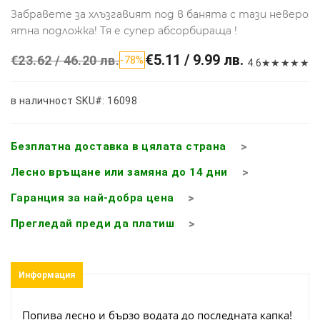
Забравете за хлъзгавият под в банята с тази неверо
ятна подложка! Тя е супер абсорбираща !
€5.11 / 9.99 лв.
€23.62 / 46.20 лв.
-78%
4.6
★
★
★
★
★
в наличност
SKU#: 16098
Безплатна доставка в цялата страна
Лесно връщане или замяна до 14 дни
Гаранция за най-добра цена
Прегледай преди да платиш
Информация
Попива лесно и бързо водата до последната капка!