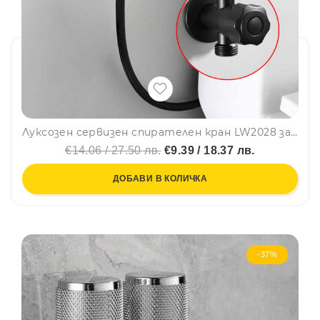
Луксозен сервизен спирателен кран LW2028 за студена вода - ретро, черен мат
€14.06 / 27.50 лв.
€9.39 / 18.37 лв.
ДОБАВИ В КОЛИЧКА
-37%