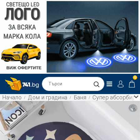
0
Начало
Дом и градина
Баня
Супер абсорбиращ