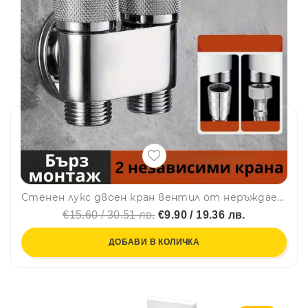
Стенен лукс двоен кран вентил от неръждаема стомана за биде, душче, за банята и кухнята 1/2" × 1/2" × 1/2", ХРОМ
€15.60 / 30.51 лв.
€9.90 / 19.36 лв.
ДОБАВИ В КОЛИЧКА