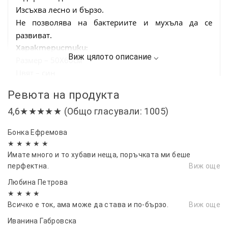
Изсъхва лесно и бързо.
Не позволява на бактериите и мухъла да се
развиват.
Характеристики:
Размер – 50Х60см
Цвят – син
Материал – Микрофибърна пяна, Микрофибърна
Ревюта на продукта
гъба, Гума
4,6★★★★★ (Общо гласували: 1005)
Бонка Ефремова
★ ★ ★ ★ ★
Имате много и то хубави неща, поръчката ми беше
перфектна.
Виж още
Любина Петрова
★ ★ ★ ★
Всичко е ток, ама може да става и по-бързо.
Виж още
Иванина Габровска