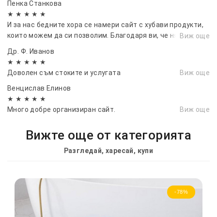
Пенка Станкова
★ ★ ★ ★ ★
И за нас бедните хора се намери сайт с хубави продукти,
които можем да си позволим. Благодаря ви, че някои
Виж още
мисли за нас.
Др. Ф. Иванов
★ ★ ★ ★ ★
Доволен съм стоките и услугата
Виж още
Венцислав Елинов
★ ★ ★ ★ ★
Много добре организиран сайт.
Виж още
Вижте още от категорията
Разгледай, харесай, купи
-78%