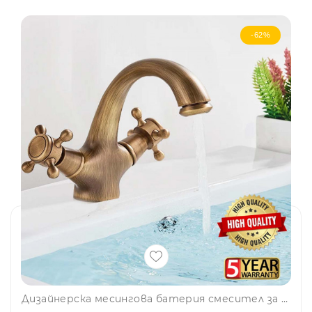
-62%
Дизайнерска месингова батерия смесител за кухня и баня - стоящ монтаж, ретро, винтидж AD6098