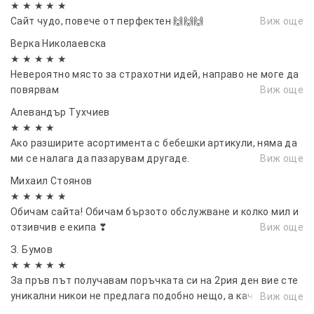
★ ★ ★ ★ ★
Сайт чудо, повече от перфектен 🙌🙌🙌
Виж още
Верка Николаевска
★ ★ ★ ★ ★
Невероятно място за страхотни идей, направо не моге да
повярвам
Виж още
Алевандър Тухчиев
★ ★ ★ ★
Ако разширите асортимента с бебешки артикули, няма да
ми се налага да пазарувам другаде.
Виж още
Михаил Стоянов
★ ★ ★ ★ ★
Обичам сайта! Обичам бързото обслужване и колко мил и
отзивчив е екипа ❣
Виж още
З. Бумов
★ ★ ★ ★ ★
За пръв път получавам поръчката си на 2рия ден вие сте
уникални никои не предлага подобно нещо, а качеството
Виж още
на артиколите е 💯💯