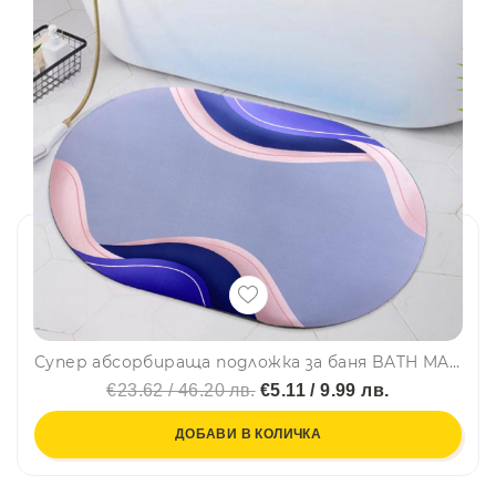
Супер абсорбираща подложка за баня BATH MAT "WAVE" - антихлъзгаща, водоабсорбираща, килимче
€23.62 / 46.20 лв.
€5.11 / 9.99 лв.
ДОБАВИ В КОЛИЧКА