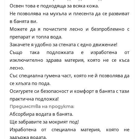
Освен това е подходяща за всяка кожа.
Не позволява на мухъла и плесента да се развиват
в банята ви.
Можете да я почистите лесно и безпроблемно с
препарат и топла вода.
Закачете я удобно за стената с едно движение!
Също така подложката е изработена от
изключително здрава материя, която не се къса
лесно.
Със специална гумена част, която не й позволява да
се хлъзга по пода.
Осигурете си безопасност и комфорт в банята с тази
практична подложка!
Предимства на продукта:
Абсорбира водата в банята.
Ще забравите за мокрият под!
Изработена от специална материя, която не
задържа водата.