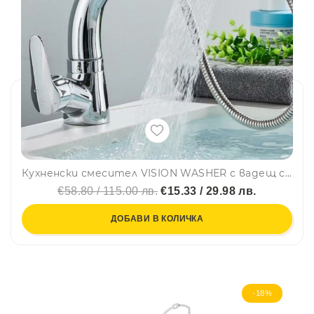
Кухненски смесител VISION WASHER с вадещ се чучур, повдигащо се тяло и аераторна глава
€58.80 / 115.00 лв.
€15.33 / 29.98 лв.
ДОБАВИ В КОЛИЧКА
-18%