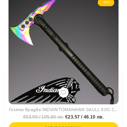
-56%
Голяма брадва INDIAN TOMAHAWK SKULL SOG CHAMELEON - с калъф и подаръчна кутия
€53.99 / 105.60 лв.
€23.57 / 46.10 лв.