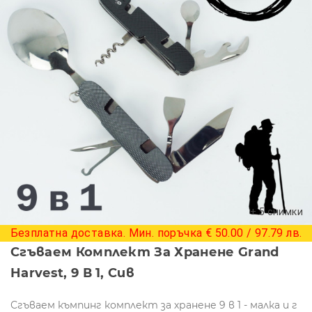
+ 5 снимки
Безплатна доставка. Мин. поръчка € 50.00 / 97.79 лв.
Сгъваем Комплект За Хранене Grand
Harvest, 9 В 1, Сив
Сгъваем къмпинг комплект за хранене 9 в 1 - малка и г