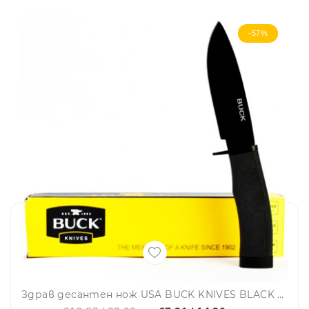
-57%
Здрав десантен нож USA BUCK KNIVES BLACK 009, тактически