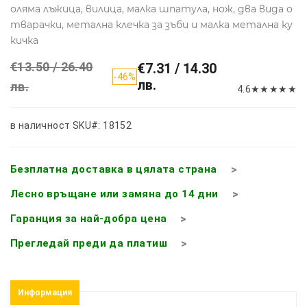
оляма лъжица, вилица, малка шпатула, нож, два вида о
тварачки, метална клечка за зъби и малка метална ку
кичка
€13.50 / 26.40
€7.31 / 14.30
-46%
лв.
лв.
4.6
★
★
★
★
★
в наличност
SKU#: 18152
Безплатна доставка в цялата страна
Лесно връщане или замяна до 14 дни
Гаранция за най-добра цена
Прегледай преди да платиш
Информация