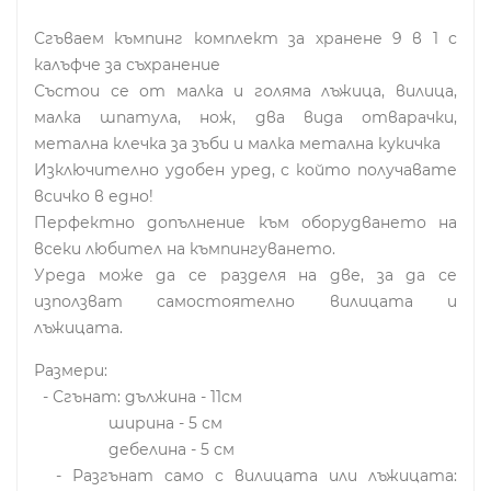
Сгъваем къмпинг комплект за хранене 9 в 1 с
калъфче за съхранение
Състои се от малка и голяма лъжица, вилица,
малка шпатула, нож, два вида отварачки,
метална клечка за зъби и малка метална кукичка
Изключително удобен уред, с който получавате
всичко в едно!
Перфектно допълнение към оборудването на
всеки любител на къмпингуването.
Уреда може да се разделя на две, за да се
използват самостоятелно вилицата и
лъжицата.
Размери:
- Сгънат: дължина - 11см
ширина - 5 см
дебелина - 5 см
- Разгънат само с вилицата или лъжицата: