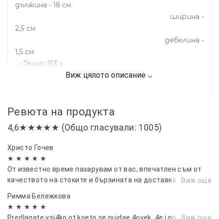
дължина - 18 см
ширина -
2,5 см
дебелина -
1,5 см
- Тегло: 213 г
Ревюта на продукта
4,6★★★★★ (Общо гласували: 1005)
Христо Гочев
★ ★ ★ ★ ★
От известно време пазарувам от вас, впечатлен съм от
качеството на стоките и бързината на доставката вие
Виж още
сте перфектни.
Римма Бележкова
★ ★ ★ ★ ★
Predlagate vsi4ko ot koeto se nujdae 4ovek, 4e i poveche!
Виж още