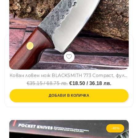
Кован ловен нож BLACKSMITH 773 Compact, фултанг, стомана 5CR15mov, кожена кания, bF22
€35.15 / 68.75 лв.
€18.50 / 36.18 лв.
ДОБАВИ В КОЛИЧКА
-48%