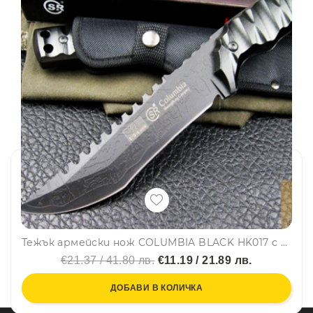
Тежък армейски нож COLUMBIA BLACK HK017 с полу-твърда кания, ловен нож
€21.37 / 41.80 лв.
€11.19 / 21.89 лв.
ДОБАВИ В КОЛИЧКА