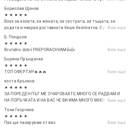
Борислав Щонов
★ ★ ★ ★ ★
Взех за колата, за жената, за сестрата, за тъщата, за
родата и накрая доставката беше безплатна. Супер
Виж още
Б. Пондьов
★ ★ ★ ★ ★
Brutalno dobri PREPORACHVAM👍👍
Виж още
Боряна Пръндачка
★ ★ ★ ★ ★
ТОП ОФЕРТА!!!🔥🔥🔥
Виж още
коста брънков
★ ★ ★ ★ ★
ЗА ПОРЕДЕН ПЪТ МЕ ОЧАРОВАХТЕ.МНОГО СЕ РАДВАМ И
НА ПОРЪЧКАТА И НА ВАС ЧЕ ВИ ИМА.МНОГО МНОГО
Виж още
БЛАГОДАРЯ...
Тони Георгиев
★ ★ ★ ★ ★
Пак ще пазарувам от вас
Виж още