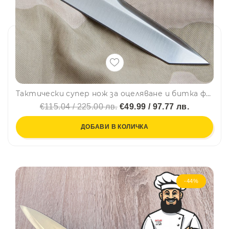
Тактически супер нож за оцеляване и битка фултанг Aggressor от серията Tactical Echelon с черна дръжка
€115.04 / 225.00 лв.
€49.99 / 97.77 лв.
ДОБАВИ В КОЛИЧКА
-44%