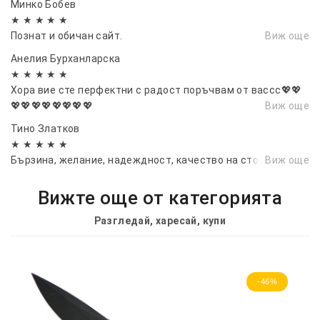
Минко Бобев
★ ★ ★ ★ ★
Познат и обичан сайт.
Виж още
Анелия Бурханларска
★ ★ ★ ★ ★
Хора вие сте перфектни с радост поръчвам от вассс💖💖
💖💖💖💖💖💖💖💖
Виж още
Тино Златков
★ ★ ★ ★ ★
Бързина, желание, надеждност, качество на стоките
Виж още
Вижте още от категорията
Разгледай, харесай, купи
-46%