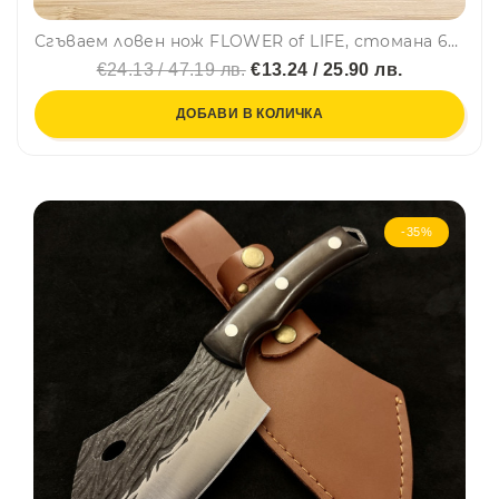
Сгъваем ловен нож FLOWER of LIFE, стомана 65х13, дървена дръжка орех и кобур за колан
€24.13 / 47.19 лв.
€13.24 / 25.90 лв.
ДОБАВИ В КОЛИЧКА
-35%