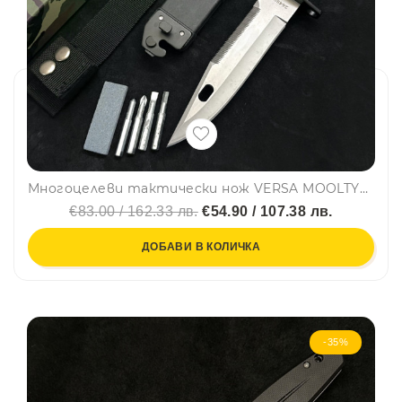
Многоцелеви тактически нож VERSA MOOLTYTOOL байонетза оцеляване, лов, туризъм
€83.00 / 162.33 лв.
€54.90 / 107.38 лв.
ДОБАВИ В КОЛИЧКА
-35%