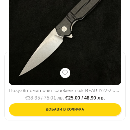
Полуавтоматичен сгъваем нож BEAR 1722-2 с палец за отваряне, стомана D2, дръжка G10, кутия
€38.35 / 75.01 лв.
€25.00 / 48.90 лв.
ДОБАВИ В КОЛИЧКА