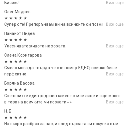
Високо!
Виж още
Олег Модрев
★ ★ ★ ★ ★
Супер сте! Препоръчвам ви на всичките си познати.🔥🔥
Виж още
Панайот Пидев
★ ★ ★ ★ ★
Улеснявате живота на хората.
Виж още
Сиена Коритарова
★ ★ ★ ★ ★
Смело мога да твърда че сте номер ЕДНО, всичко беше
перфектно.
Виж още
Боряна Васовa
★ ★ ★ ★ ★
Спечелихте един редовен клиент в мое лице и още много
в това на всичките ми познати⭐⭐
Виж още
Н. Б.
★ ★ ★ ★ ★
На скоро разбрах за вас, и след първата си покупка съм