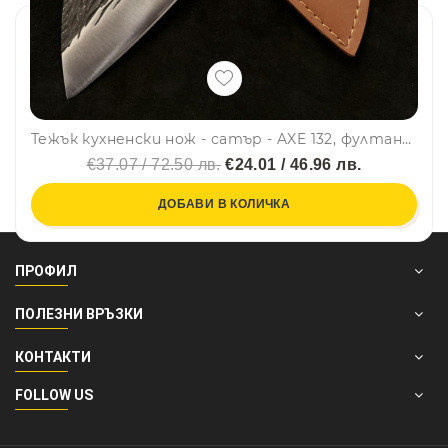
Тежък кухненски нож - сатър - AXE 132, фултанг, дръжка махагон, манганова (хадфийлдова, "железопътна") стомана
€37.07 / 72.50 лв.
€24.01 / 46.96 лв.
ДОБАВИ В КОЛИЧКА
ПРОФИЛ
ПОЛЕЗНИ ВРЪЗКИ
КОНТАКТИ
FOLLOW US