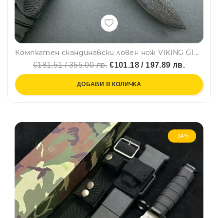
Компкатен скандинавски ловен нож VIKING G10, с кожена кания
€181.51 / 355.00 лв.
€101.18 / 197.89 лв.
ДОБАВИ В КОЛИЧКА
-34%