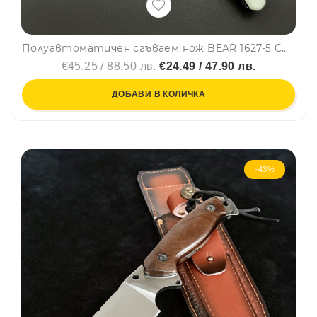
Полуавтоматичен сгъваем нож BEAR 1627-5 CORAL с палец за отваряне, стомана D2, дръжка G10, кутия
€45.25 / 88.50 лв.
€24.49 / 47.90 лв.
ДОБАВИ В КОЛИЧКА
-43%