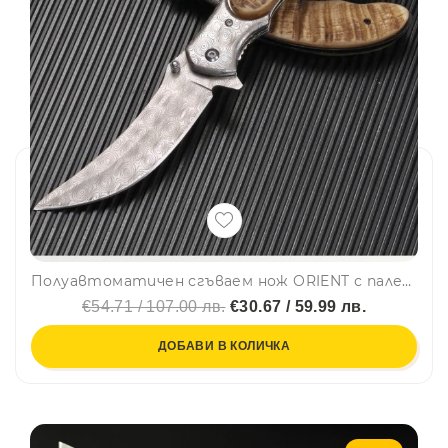
Полуавтоматичен сгъваем нож ORIENT с палец за отваряне, стомана 7Cr13Mov с дамаска шарка, дръжка биволски рог, кутия
€54.71 / 107.00 лв.
€30.67 / 59.99 лв.
ДОБАВИ В КОЛИЧКА