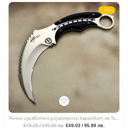
-38%
Ръчно изработен дизайнерски карамбит на Тод Бег Todd Begg Tiger Karambit с кожена кания
€79.25 / 155.00 лв.
€49.03 / 95.89 лв.