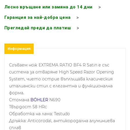
Лесно връщане или замяна до 14 дни
Гаранция за най-добра цена
Прегледай преди да платиш
Информация
Сгъваем нож EXTREMA RATIO BF4 R Satin е със
система за отваряне High Speed ​​Razor Opening
System, чието острие въплъщава класическия
италиански стил с елегантна и функционална
форма.
Стомана
BÖHLER
N690
Твърдост 58 HRc
Обработка на лама: Testudo
Дръжка: Anticorodal, антикородална алуминиева
сплав