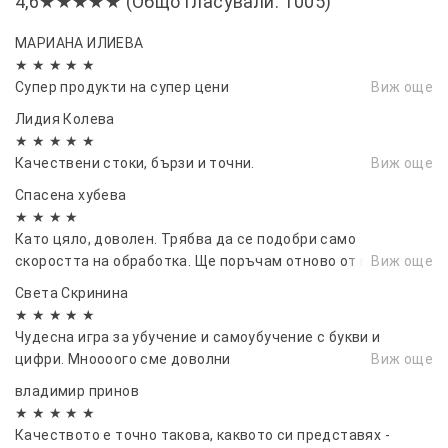
4,6★★★★★ (Общо гласували: 1005)
прецизност и надеждност при всякакви условия.
МАРИАНА ИЛИЕВА
★ ★ ★ ★ ★
Супер продукти на супер цени
Виж още
Лидия Колева
★ ★ ★ ★ ★
Качествени стоки, бързи и точни.
Виж още
Спасена хубева
★ ★ ★ ★
Като цяло, доволен. Трябва да се подобри само
скоростта на обработка. Ще поръчам отново от вас.
Виж още
Света Скринина
★ ★ ★ ★ ★
Чудесна игра за убучение и самоубучение с букви и
цифри. Мноооого сме доволни
Виж още
владимир принов
★ ★ ★ ★ ★
Качеството е точно такова, каквото си представях -