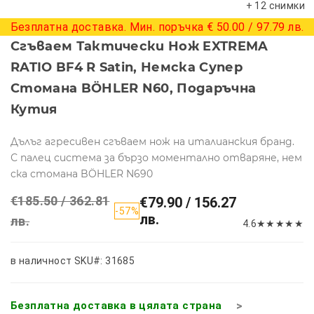
+ 12 снимки
Безплатна доставка. Мин. поръчка € 50.00 / 97.79 лв.
Сгъваем Тактически Нож EXTREMA
RATIO BF4 R Satin, Немска Супер
Стомана BÖHLER N60, Подаръчна
Кутия
Дълъг агресивен сгъваем нож на италианския бранд.
С палец система за бързо моментално отваряне, нем
ска стомана BÖHLER N690
€185.50 / 362.81
€79.90 / 156.27
-57%
лв.
лв.
4.6
★
★
★
★
★
в наличност
SKU#: 31685
Безплатна доставка в цялата страна