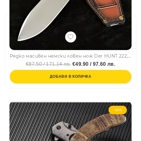
Рядко масивен немски ловен нож Der HUNT 222, фултанг стомана 5Cr13Mov, дървена дръжка chicken wings wood, кожена кания
€87.50 / 171.14 лв.
€49.90 / 97.60 лв.
ДОБАВИ В КОЛИЧКА
-44%