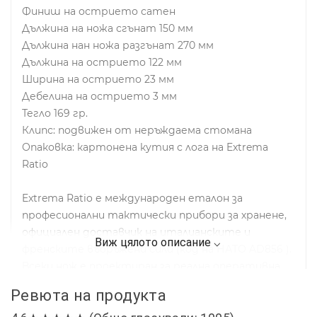
Финиш на острието сатен
Дължина на ножа сгънат 150 мм
Дължина нан ножа разгънат 270 мм
Дължина на острието 122 мм
Ширина на острието 23 мм
Дебелина на острието 3 мм
Тегло 169 гр.
Клипс: подвижен от неръждаема стомана
Опаковка: картонена кутия с лога на Extrema
Ratio
Extrema Ratio е международен еталон за
професионални тактически прибори за хранене,
официален доставчик на италианските и
френските въоръжени сили (код на НАТО AD856 ).
Всеки нож е проектиран за реална оперативна
употреба: подбрани материали,
Ревюта на продукта
усъвършенствана обработка и занаятчийски
довършителни работи гарантират здравина,