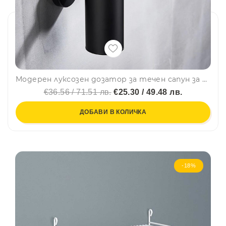
Модерен луксозен дозатор за течен сапун за стенен монтаж - кръгъл, 250ml, черен мат, за баня или кухня
€36.56 / 71.51 лв.
€25.30 / 49.48 лв.
ДОБАВИ В КОЛИЧКА
-18%