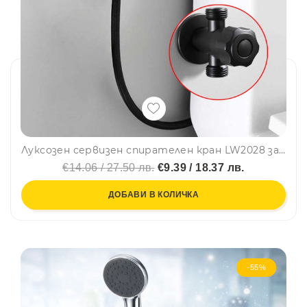
Луксозен сервизен спирателен кран LW2028 за студена вода - ретро, черен мат
€14.06 / 27.50 лв.
€9.39 / 18.37 лв.
ДОБАВИ В КОЛИЧКА
-55%