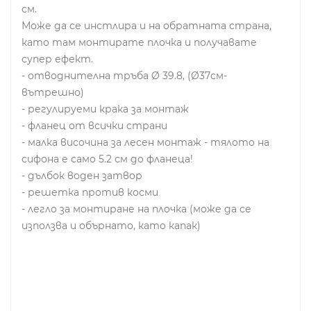
см.
Може да се инстлира и на обратната страна,
като там монтирате плочка и получавате
супер ефект.
- отводнителна тръба Ø 39.8, (Ø37см-
вътрешно)
- регулируеми крака за монтаж
- фланец от всички страни
- малка височина за лесен монтаж - тялото на
сифона е само 5.2 см до фланеца!
- дълбок воден затвор
- решетка против косми
- легло за монтиране на плочка (може да се
използва и обърнато, като капак)