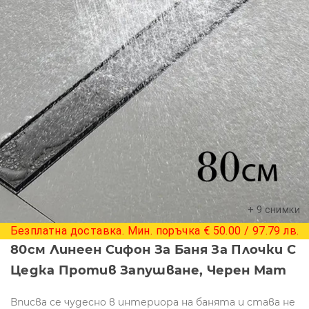
+ 9 снимки
Безплатна доставка. Мин. поръчка € 50.00 / 97.79 лв.
80см Линеен Сифон За Баня За Плочки С
Цедка Против Запушване, Черен Мат
Вписва се чудесно в интериора на банята и става не