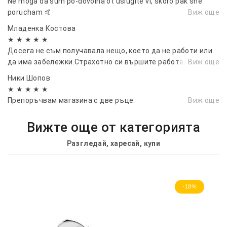
Ne moga da sum po-dovolna ot uslugite vi, skoro pak she
porucham 🤙
Виж още
Младенка Костова
★ ★ ★ ★ ★
Досега не съм получавала нещо, което да не работи или
да има забележки.Страхотно си вършите работата.
Виж още
Ники Шопов
★ ★ ★ ★ ★
Препоръчвам магазина с две ръце.
Виж още
Вижте още от категорията
Разгледай, харесай, купи
-18%