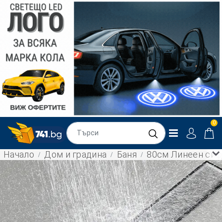
0
Начало
Дом и градина
Баня
80см Линеен сифо