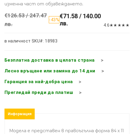
изменна част от обзавеждането.
€126.53 / 247.47
€71.58 / 140.00
-43%
лв.
лв.
4.6
★
★
★
★
★
в наличност
SKU#: 18983
Безплатна доставка в цялата страна
Лесно връщане или замяна до 14 дни
Гаранция за най-добра цена
Прегледай преди да платиш
Информация
Модела е представен в правоъгълна форма 84 х 11