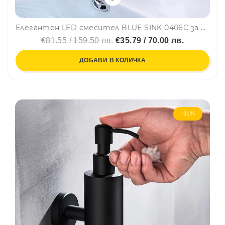
Елегантен LED смесител BLUE SINK 0406C за кухня и баня, самостоящ, с меки връзки и автоматична LED светлина
€81.55 / 159.50 лв.
€35.79 / 70.00 лв.
ДОБАВИ В КОЛИЧКА
-31%