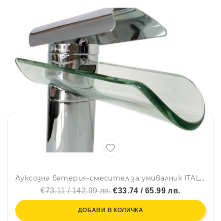
Луксозна батерия-смесител за умивалник ITALOMIX 8001 GLASS RIVER-с елегантен стъклен улей
€73.11 / 142.99 лв.
€33.74 / 65.99 лв.
ДОБАВИ В КОЛИЧКА