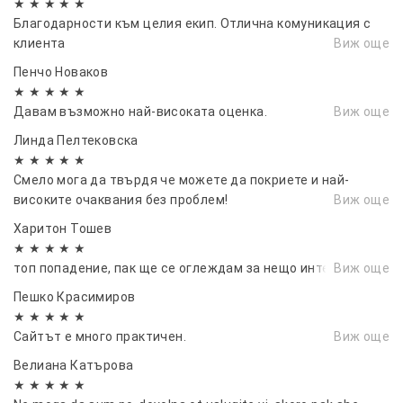
★ ★ ★ ★ ★
Благодарности към целия екип. Отлична комуникация с
клиента
Виж още
Пенчо Новаков
★ ★ ★ ★ ★
Давам възможно най-високата оценка.
Виж още
Линда Пелтековска
★ ★ ★ ★ ★
Смело мога да твърдя че можете да покриете и най-
високите очаквания без проблем!
Виж още
Харитон Тошев
★ ★ ★ ★ ★
топ попадение, пак ще се оглеждам за нещо интересно
Виж още
Пешко Красимиров
★ ★ ★ ★ ★
Сайтът е много практичен.
Виж още
Велиана Катърова
★ ★ ★ ★ ★