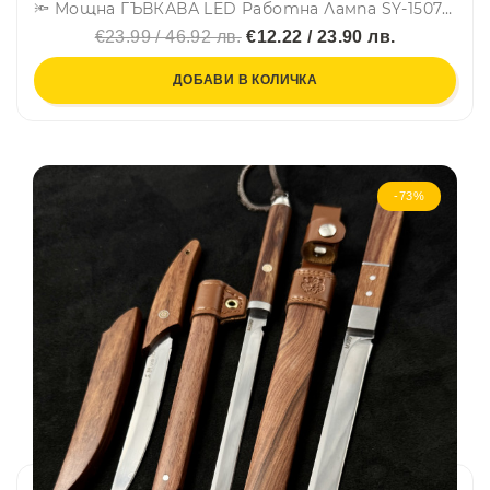
🔦 Мощна ГЪВКАВА LED Работна Лампа SY-1507 за труднодостъпни места, с три режима и силен магнит за закрепване
€23.99 / 46.92 лв.
€12.22 / 23.90 лв.
ДОБАВИ В КОЛИЧКА
-73%