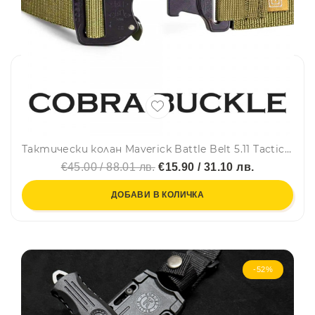
Тактически колан Maverick Battle Belt 5.11 Tactical GREEN, модел 56664, найлонова лента TAC-LAM, катарама COBRA
€45.00 / 88.01 лв.
€15.90 / 31.10 лв.
ДОБАВИ В КОЛИЧКА
-52%