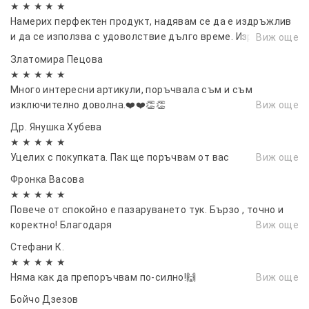
★ ★ ★ ★ ★
Намерих перфектен продукт, надявам се да е издръжлив
и да се използва с удоволствие дълго време. Изработен е
Виж още
от по-дебел материал, така че е вероятна издръжливост
Златомира Пецова
★ ★ ★ ★ ★
Много интересни артикули, поръчвала съм и съм
изключително доволна.❤️❤️👏👏
Виж още
Др. Янушка Хубева
★ ★ ★ ★ ★
Уцелих с покупката. Пак ще поръчвам от вас
Виж още
Фронка Васовa
★ ★ ★ ★ ★
Повече от спокойно е пазаруването тук. Бързо , точно и
коректно! Благодаря
Виж още
Стефани К.
★ ★ ★ ★ ★
Няма как да препоръчвам по-силно!🙌
Виж още
Бойчо Дзезов