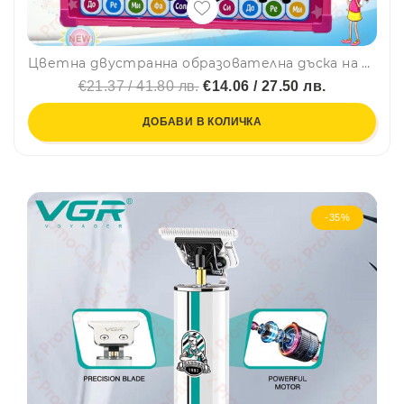
Цветна двустранна образователна дъска на български език с маркер - PINK
€21.37 / 41.80 лв.
€14.06 / 27.50 лв.
ДОБАВИ В КОЛИЧКА
-35%