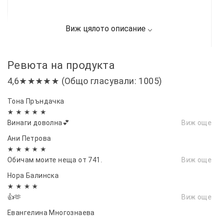
Ревюта на продукта
4,6★★★★★ (Общо гласували: 1005)
Тона Пръндачка
★ ★ ★ ★ ★
Винаги доволна💕
Виж още
Ани Петрова
★ ★ ★ ★ ★
Обичам моите неща от 741.
Виж още
Нора Балинска
★ ★ ★ ★
👍🫶
Виж още
Евангелина Многознаева