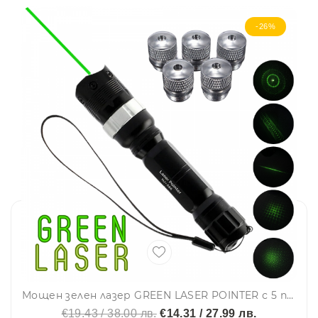
-26%
Мощен зелен лазер GREEN LASER POINTER с 5 приставки - пойнтер 200mW с проекция до 10000 метра, zoom
€19.43 / 38.00 лв.
€14.31 / 27.99 лв.