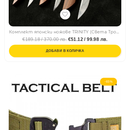
Комплект японски ножове TRINITY (Света Троица) - бутикови остриета от топ стомана и палисандрово дърво
€189.18 / 370.00 лв.
€51.12 / 99.98 лв.
ДОБАВИ В КОЛИЧКА
-65%