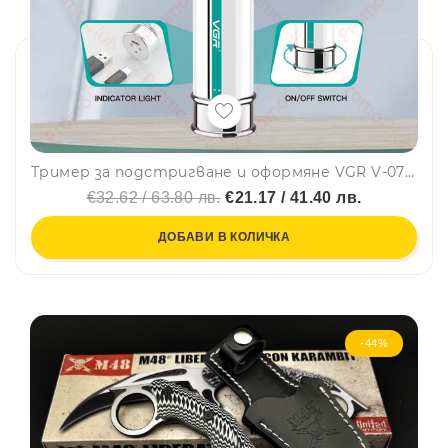
Тример за подстригване и оформяне VGR V-079 - за стайлинг, оформяне на бради, вежди и прически
€32.62 / 63.80 лв.
€21.17 / 41.40 лв.
ДОБАВИ В КОЛИЧКА
-44%