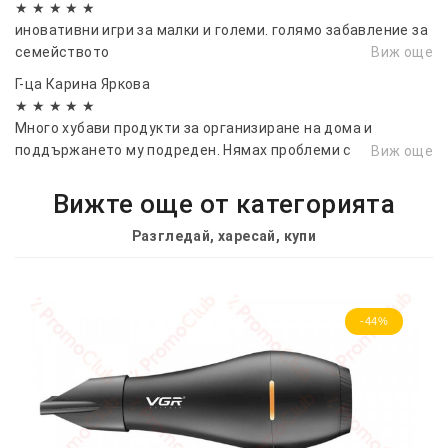
★ ★ ★ ★ ★
иновативни игри за малки и големи. голямо забавление за
семейството
Виж още
Г-ца Карина Яркова
★ ★ ★ ★ ★
Много хубави продукти за организиране на дома и
поддържането му подреден. Нямах проблеми с
Виж още
доставката, бих препоръчала
Вижте още от категорията
Разгледай, харесай, купи
-44%