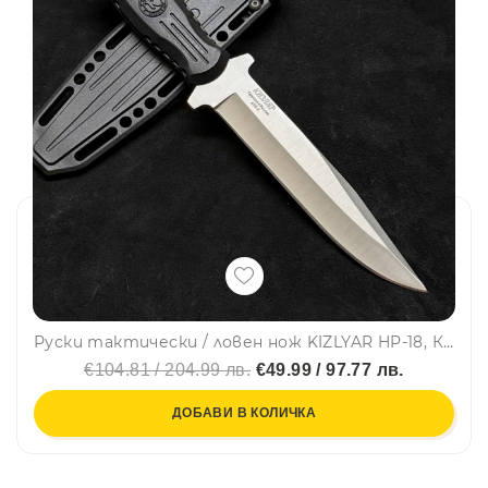
Руски тактически / ловен нож KIZLYAR HP-18, Кизляр- Нож РАЗВЕДЧИКА, стомана AUS-8
€104.81 / 204.99 лв.
€49.99 / 97.77 лв.
ДОБАВИ В КОЛИЧКА