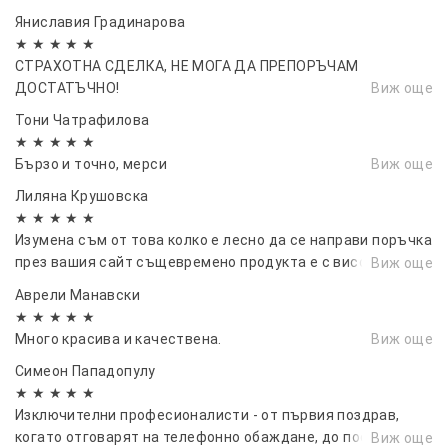
Яниславия Градинарова
★ ★ ★ ★ ★
СТРАХОТНА СДЕЛКА, НЕ МОГА ДА ПРЕПОРЪЧАМ
ДОСТАТЪЧНО!
Виж още
Тони Чатрафилова
★ ★ ★ ★ ★
Бързо и точно, мерси
Виж още
Лиляна Крушовска
★ ★ ★ ★ ★
Изумена съм от това колко е лесно да се направи поръчка
през вашия сайт същевремено продукта е с високо
Виж още
качество и го получих за 2 дни.👏👏👏
Аврели Манавски
★ ★ ★ ★ ★
Много красива и качествена.
Виж още
Симеон Пападопулу
★ ★ ★ ★ ★
Изключителни професионалисти - от първия поздрав,
когато отговарят на телефонно обаждане, до последния
Виж още