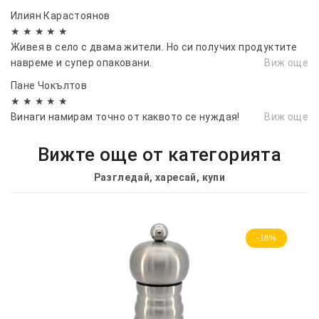
детайл към финализиране и доставяне на поръчката.
Илиян Карастоянов
Подхождат адекватно към изискванията на клиентите,
★ ★ ★ ★ ★
съгласно параметрите на артикула, който търсят.
Живея в село с двама жители. Но си получих продуктите
Прецизни, коректни и отзивчиви!
навреме и супер опаковани.
Виж още
Пане Чокълтов
★ ★ ★ ★ ★
Винаги намирам точно от каквото се нуждая!
Виж още
Вижте още от категорията
Разгледай, харесай, купи
-18%