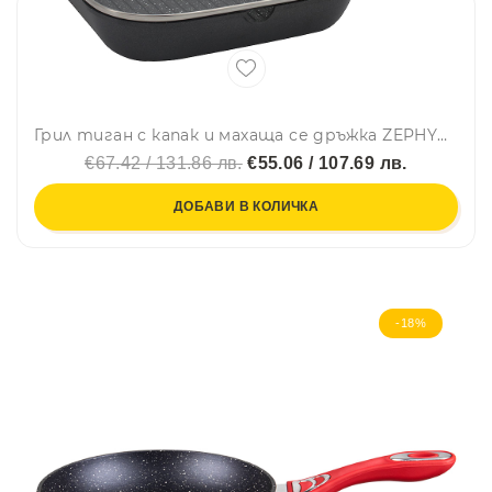
Грил тиган с капак и махаща се дръжка ZEPHYR ZP 4316 28NC, 28 см, Мраморно покритие, Индукция, Черен
€67.42 / 131.86 лв.
€55.06 / 107.69 лв.
ДОБАВИ В КОЛИЧКА
-18%