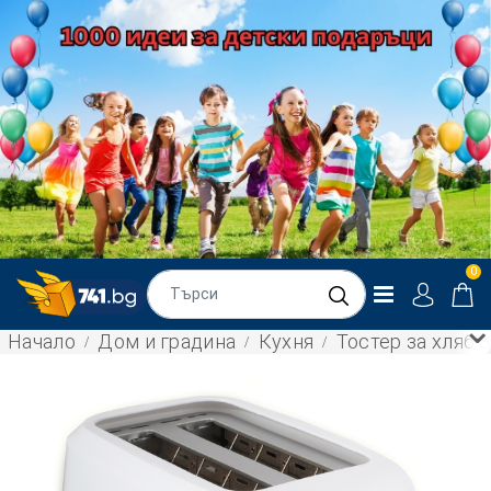
0
Начало
Дом и градина
Кухня
Тостер за хляб 