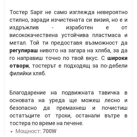
Тостер Sapir не само изглежда невероятно
стилно, заради изчистената си визия, но е и
издръжлив - изработен е от
висококачествена устойчива пластмаса и
метал.
Той ти предоставя възможност да
регулираш
нивото на загара на хляба, за да
го направиш точно по твой вкус.
С
широки
отвори
, тостерът e подходящ за по-дебели
филийки хляб.
Благодарение на подвижната тавичка в
основата на уреда ще можеш лесно и
безопасно да премахнеш и почистиш
остатъците от трохи, останали вътре в
тостера по време на печене.
Мощност:
700W