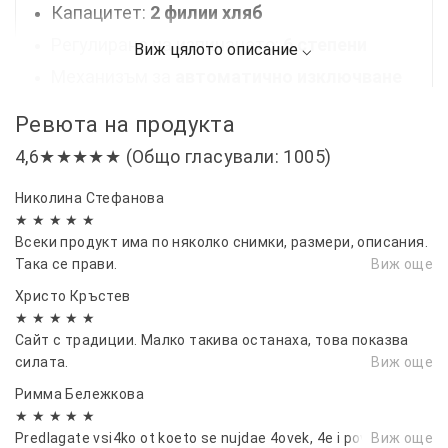
Капацитет:
2 филии хляб
Регулиране на изпичането:
6 степени
Механизъм за
автоматично
изключване
Бутон
за изключване
Ревюта на продукта
Широки
отвори
4,6★★★★★ (Общо гласували: 1005)
Подвижна
тава за трохи
Николина Стефанова
Пространство за
съхранение на кабела
★ ★ ★ ★ ★
Топлоизолирани
странични панели
Всеки продукт има по няколко снимки, размери, описания.
Така се прави.
Виж още
Размери:
25х14х16.5 см
Христо Кръстев
24 месеца
гаранция
★ ★ ★ ★ ★
Пристига в
оригинална кутия
Сайт с традиции. Малко такива останаха, това показва
силата.
Виж още
Римма Бележкова
★ ★ ★ ★ ★
Predlagate vsi4ko ot koeto se nujdae 4ovek, 4e i poveche!
Виж още