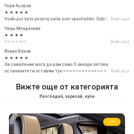
изглеждащо.
Чора Кьоров
★ ★ ★ ★ ★
Vseki put kato posetq saita sum vpechatlen. Dobra rabota!
Виж още
Чауш Младенова
★ ★ ★ ★
✨✨✨✨✨✨
Виж още
Йован Везов
★ ★ ★ ★ ★
За сажаление мога да дам само 5 звезди затова
останалите ги оставям тук.⭐⭐⭐⭐⭐⭐⭐⭐⭐⭐⭐⭐⭐⭐⭐⭐⭐⭐
Виж още
Вижте още от категорията
Разгледай, харесай, купи
-23%