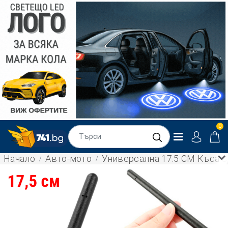
0
Начало
Авто-мото
Универсална 17.5 CM Къса 