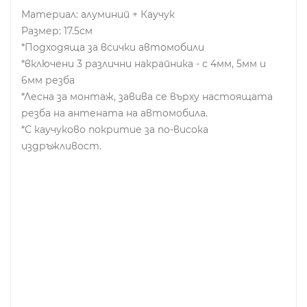
Материал: алуминий + Каучук
Размер: 17.5см
*Подходяща за всички автомобили
*включени 3 различни накрайника - с 4мм, 5мм и
6мм резба
*Лесна за монтаж, завива се върху настоящата
резба на антената на автомобила.
*С каучуково покритие за по-висока
издръжливост.