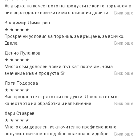
Аз държа на качеството на продуктите които поръчвам а
вие оправдахте всичките ми очаквания дори ги
Виж още
надминахте.
Владимир Димитров
★ ★ ★ ★ ★
Прозрачни условия за поръчка, за връщане, за всичко.
Евала.
Виж още
Денчо Луланков
★ ★ ★ ★ ★
Много съм доволен всеки път кат поръчам, няма
значение къв е продукта 💯
Виж още
Лоти Тодорова
★ ★ ★ ★ ★
Вие продавате страхотни продукти. Доволна съм от
качеството на обработка и изпълнение.
Виж още
Хари Ставрев
★ ★ ★ ★ ★
Много съм доволен, изключително профисионално
получих всичко много добре опаковано и добре
Виж още