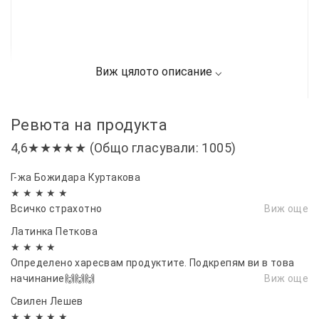
Ревюта на продукта
4,6★★★★★ (Общо гласували: 1005)
Г-жа Божидара Куртакова
★ ★ ★ ★ ★
Всичко страхотно
Виж още
Латинка Петкова
★ ★ ★ ★
Определено харесвам продуктите. Подкрепям ви в това
начинание🙌🙌🙌
Виж още
Свилен Лешев
★ ★ ★ ★ ★