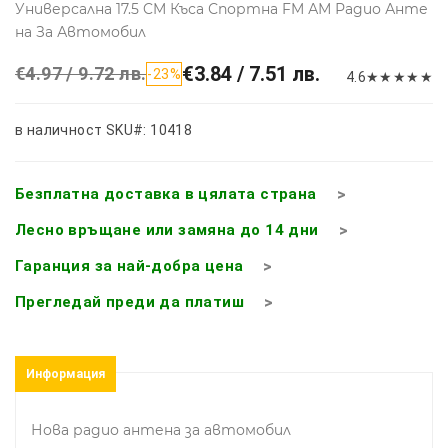
Универсална 17.5 CM Къса Спортна FM АМ Радио Анте
на За Автомобил
€3.84 / 7.51 лв.
€4.97 / 9.72 лв.
-23%
4.6
★
★
★
★
★
в наличност
SKU#: 10418
Безплатна доставка в цялата страна
Лесно връщане или замяна до 14 дни
Гаранция за най-добра цена
Прегледай преди да платиш
Информация
Нова радио антена за автомобил