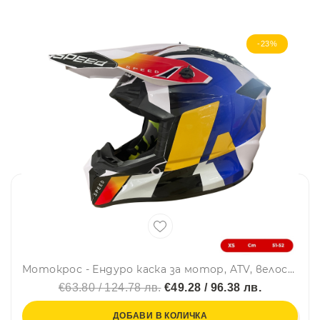
-23%
Мотокрос - Ендуро каска за мотор, ATV, велосипед – размер XS (51–52 см) бяла с жълто/син дизайн
€63.80 / 124.78 лв.
€49.28 / 96.38 лв.
ДОБАВИ В КОЛИЧКА