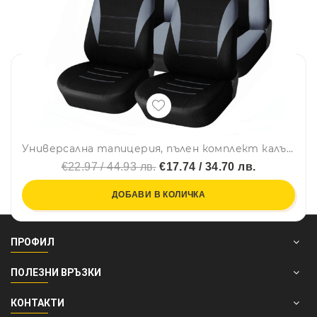
Универсална тапицерия, пълен комплект калъфи за предни и задни цели седалки,текстил в сиво-черно
€22.97 / 44.93 лв.
€17.74 / 34.70 лв.
ДОБАВИ В КОЛИЧКА
ПРОФИЛ
ПОЛЕЗНИ ВРЪЗКИ
КОНТАКТИ