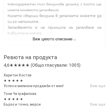
Ключодържател тип бензинова запалка, с който ще
имате множесто запалвания.
Когато свърши бензина в запалката можете да
си го напълните.
Запалването е на принципа на запалване на
кибритена клечка.
Лесен за използване
Може да се използва многократно
Материал: неръждаема стомана
Ревюта на продукта
Продуктът се доставя празен, трябва да се
зареди с бензин за запалки
4,6★★★★★ (Общо гласували: 1005)
Харитон Костов
★ ★ ★ ★ ★
Успех и милиони продажби от мен!
Виж още
Тони Чатрафилова
★ ★ ★ ★ ★
Бързо и точно, мерси
Виж още