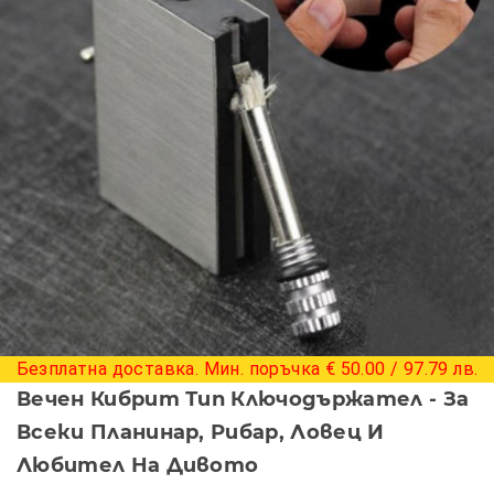
+ 7 снимки
Безплатна доставка. Мин. поръчка € 50.00 / 97.79 лв.
Вечен Кибрит Тип Ключодържател - За
Всеки Планинар, Рибар, Ловец И
Любител На Дивото