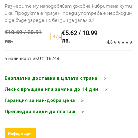
Размерите му наподобяват джобна кибритена кути
йка. Продукта е празен, преди употреба е необходим
о да бъде зареден с бензин за запалки!
€10.69 / 20.91
€5.62 / 10.99
-47%
лв.
лв.
4.6
★
★
★
★
★
в наличност
SKU#: 16248
Безплатна доставка в цялата страна
Лесно връщане или замяна до 14 дни
Гаранция за най-добра цена
Прегледай преди да платиш
Информация