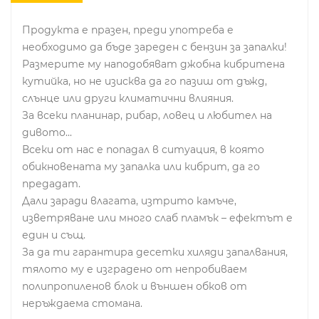
Продукта е празен, преди употреба е
необходимо да бъде зареден с бензин за запалки!
Размерите му наподобяват джобна кибритена
кутийка, но не изисква да го пазиш от дъжд,
слънце или други климатични влияния.
За всеки планинар, рибар, ловец и любител на
дивото...
Всеки от нас е попадал в ситуация, в която
обикновената му запалка или кибрит, да го
предадат.
Дали заради влагата, изтрито камъче,
изветряване или много слаб пламък – ефектът е
един и същ.
За да ти гарантира десетки хиляди запалвания,
тялото му е изградено от непробиваем
полипропиленов блок и външен обков от
неръждаема стомана.