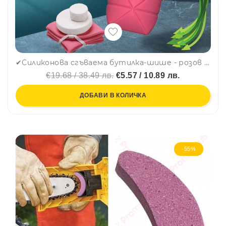
✔Силиконова сгъваема бутилка-шише - розов цвят, 600ml, КРАЙ С ПЛАСТМАСАТА, MINI FOLDABLE BOTTLE
€19.68 / 38.49 лв.
€5.57 / 10.89 лв.
ДОБАВИ В КОЛИЧКА
-55%