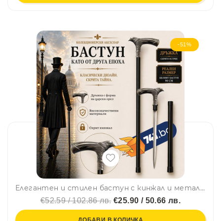
-51%
Елегантен и стилен бастун с кинжал и метална дръжка с глава на царски орел SW-17, ЦВЯТ МЕСИНГ
€52.59 / 102.86 лв.
€25.90 / 50.66 лв.
ДОБАВИ В КОЛИЧКА