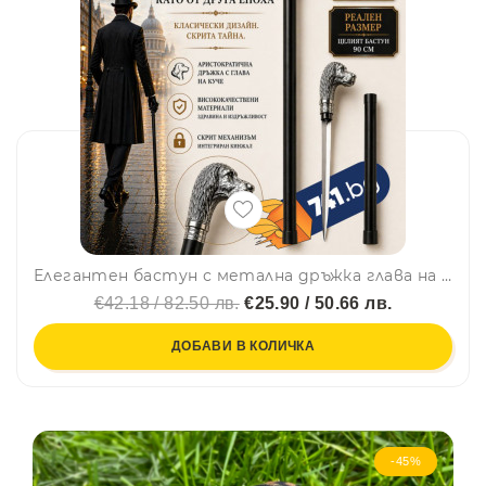
Елегантен бастун с метална дръжка глава на куче и вграден кинжал 41 см DOG DAGA CANE, BFO2
€42.18 / 82.50 лв.
€25.90 / 50.66 лв.
ДОБАВИ В КОЛИЧКА
-45%