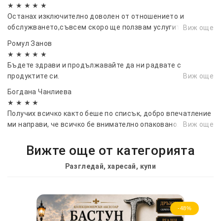
★ ★ ★ ★ ★
Останах изключително доволен от отношението и
обслужването,съвсем скоро ще ползвам услугите ви
Виж още
отново...
Ромул Занов
★ ★ ★ ★ ★
Бъдете здрави и продължавайте да ни радвате с
продуктите си.
Виж още
Богдана Чанлиева
★ ★ ★ ★
Получих всичко както беше по списък, добро впечатление
ми направи, че всичко бе внимателно опаковано.
Виж още
Вижте още от категорията
Разгледай, харесай, купи
-48%