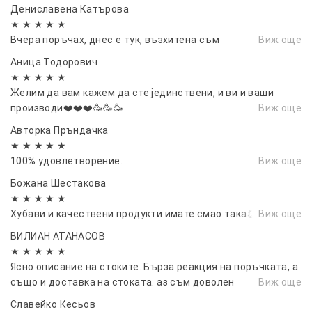
Дениславена Катърова
★ ★ ★ ★ ★
Вчера поръчах, днес е тук, възхитена съм
Виж още
Аница Тодорович
★ ★ ★ ★ ★
Желим да вам кажем да сте јединствени, и ви и ваши
производи❤️❤️❤️🥳🥳🥳
Виж още
Авторка Пръндачка
★ ★ ★ ★ ★
100% удовлетворение.
Виж още
Божана Шестакова
★ ★ ★ ★ ★
Хубави и качествени продукти имате смао така👏🙌
Виж още
ВИЛИАН АТАНАСОВ
★ ★ ★ ★ ★
Ясно описание на стоките. Бърза реакция на поръчката, а
също и доставка на стоката. аз съм доволен
Виж още
Славейко Кесьов