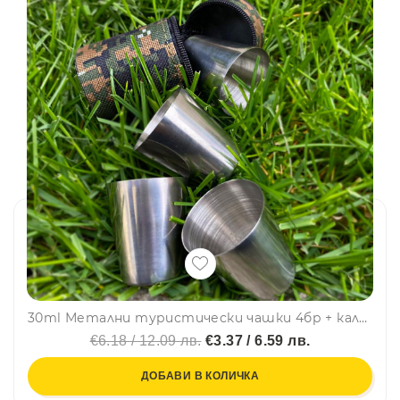
30ml Метални туристически чашки 4бр + калъфче
€6.18 / 12.09 лв.
€3.37 / 6.59 лв.
ДОБАВИ В КОЛИЧКА