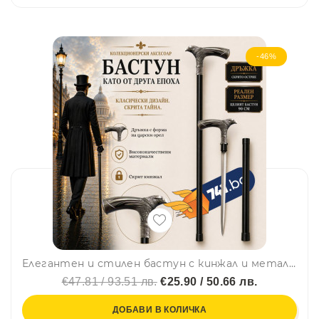
-46%
Елегантен и стилен бастун с кинжал и метална дръжка с глава на царски орел SW-17, ЦВЯТ МЕСИНГ
€47.81 / 93.51 лв.
€25.90 / 50.66 лв.
ДОБАВИ В КОЛИЧКА