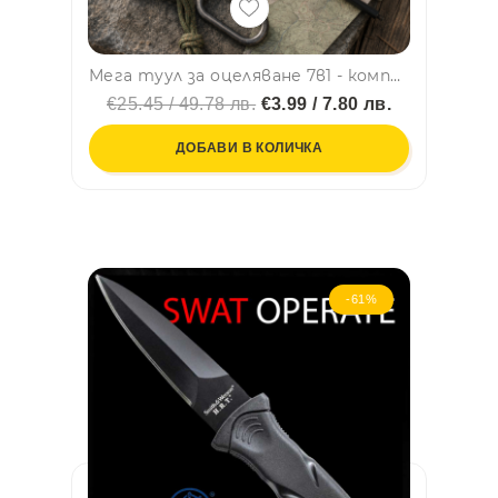
Мега туул за оцеляване 7в1 - компас, свирка, фенерче, термометър, лупа, сигнално огледало, скрито отделение - BLACK
€25.45 / 49.78 лв.
€3.99 / 7.80 лв.
ДОБАВИ В КОЛИЧКА
-61%