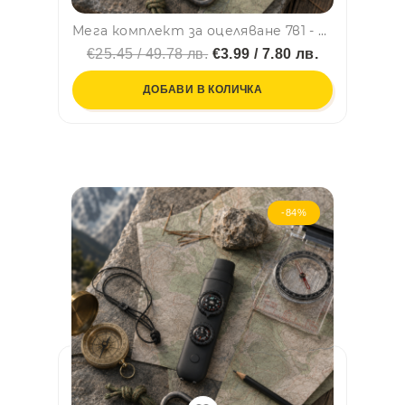
Мега комплект за оцеляване 7в1 - компас, свирка, фенерче, термометър, лупа, сигнално огледало, скрито отделение - GREEN
€25.45 / 49.78 лв.
€3.99 / 7.80 лв.
ДОБАВИ В КОЛИЧКА
-84%