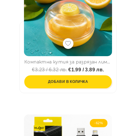
Компактна кутия за разрязан лимон – запазва го свеж, сочен и без миризми в хладилника! С прозрачен капак
€3.23 / 6.32 лв.
€1.99 / 3.89 лв.
ДОБАВИ В КОЛИЧКА
-62%