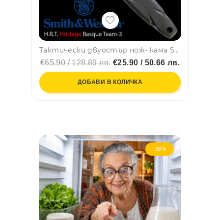
Тактически двуостър нож- кама Smith&Wesson Х.Р.Т. за врат, ботуш, колан, кания с клипс и верижка
€65.90 / 128.89 лв.
€25.90 / 50.66 лв.
ДОБАВИ В КОЛИЧКА
-38%