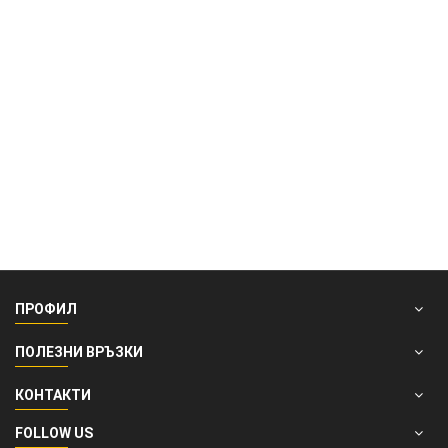
Съб - Нед: Почивни дни
Безплатно връщане
Бързо и лесно връщане
100% връщане на сума
Без въпроси
ПРОФИЛ
ПОЛЕЗНИ ВРЪЗКИ
КОНТАКТИ
FOLLOW US