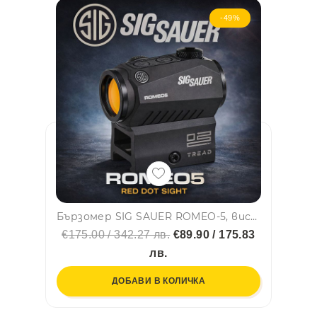
-49%
Бързомер SIG SAUER ROMEO-5, висок клас компактен точков прицел, x1 - без приближение
€175.00 / 342.27 лв.
€89.90 / 175.83
лв.
ДОБАВИ В КОЛИЧКА