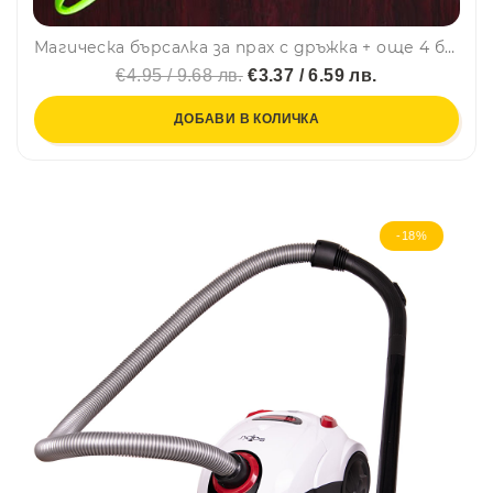
Магическа бърсалка за прах с дръжка + още 4 бърсалки = икономичен пакет!
€4.95 / 9.68 лв.
€3.37 / 6.59 лв.
ДОБАВИ В КОЛИЧКА
-18%