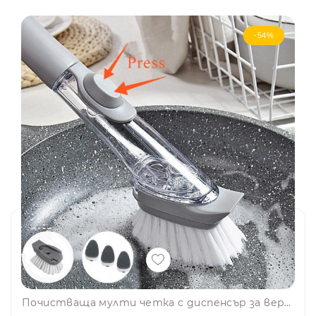
-54%
Почистваща мулти четка с диспенсър за веро/сапун/препарат с 3 сменяеми глави