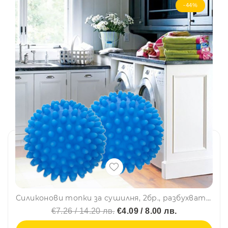
-44%
Силиконови топки за сушилня, 2бр., разбухват и съживяват тъканите
€7.26 / 14.20 лв.
€4.09 / 8.00 лв.