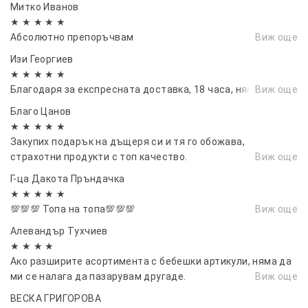
Митко Иванов
★ ★ ★ ★ ★
Абсолютно препоръчвам
Виж още
Изи Георгиев
★ ★ ★ ★ ★
Благодаря за експресната доставка, 18 часа, нямам думи
Виж още
Благо Цанов
★ ★ ★ ★ ★
Закупих подарък на дъщеря си и тя го обожава,
страхотни продукти с топ качество.
Виж още
Г-ца Дакота Пръндачка
★ ★ ★ ★ ★
💯💯💯 Топа на топа💯💯💯
Виж още
Алевандър Тухчиев
★ ★ ★ ★
Ако разширите асортимента с бебешки артикули, няма да
ми се налага да пазарувам другаде.
Виж още
ВЕСКА ГРИГОРОВА