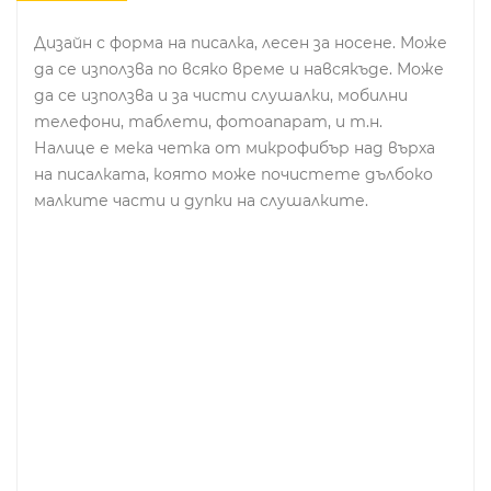
Дизайн с форма на писалка, лесен за носене. Може
да се използва по всяко време и навсякъде. Може
да се използва и за чисти слушалки, мобилни
телефони, таблети, фотоапарат, и т.н.
Налице е мека четка от микрофибър над върха
на писалката, която може почистете дълбоко
малките части и дупки на слушалките.