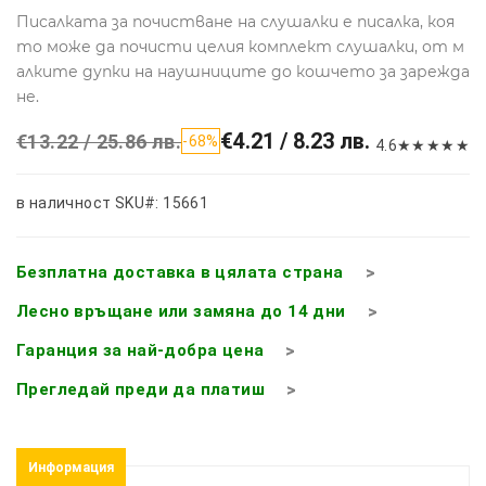
Писалката за почистване на слушалки е писалка, коя
то може да почисти целия комплект слушалки, от м
алките дупки на наушниците до кошчето за зарежда
не.
€4.21 / 8.23 лв.
€13.22 / 25.86 лв.
-68%
4.6
★
★
★
★
★
в наличност
SKU#: 15661
Безплатна доставка в цялата страна
Лесно връщане или замяна до 14 дни
Гаранция за най-добра цена
Прегледай преди да платиш
Информация