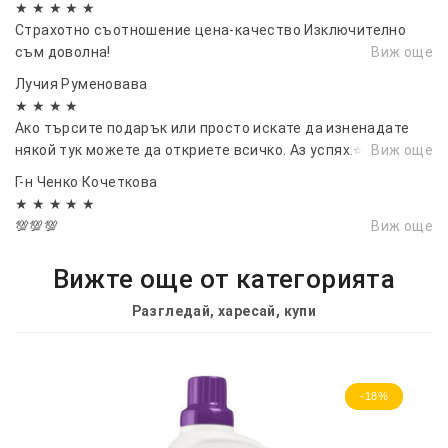
★ ★ ★ ★ ★
Страхотно съотношение цена-качество Изключително
съм доволна!
Виж още
Лучия Руменовава
★ ★ ★ ★
Ако търсите подарък или просто искате да изненадате
някой тук можете да откриете всичко. Аз успях.⭐⭐
Виж още
Г-н Ченко Кочеткова
★ ★ ★ ★ ★
💯💯💯
Виж още
Вижте още от категорията
Разгледай, харесай, купи
-18%