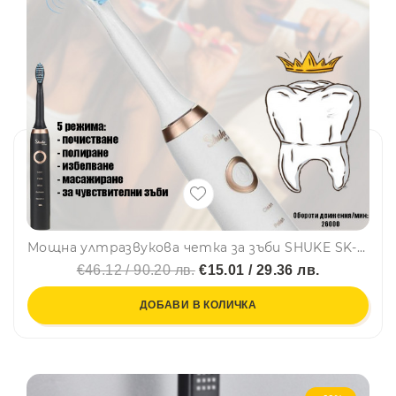
Мощна ултразвукова четка за зъби SHUKE SK-601 с 5 режима на работа и четири накрайника
€46.12 / 90.20 лв.
€15.01 / 29.36 лв.
ДОБАВИ В КОЛИЧКА