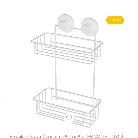
-18%
Етажерка за баня на две нива TEKNO TEL DM 256W, 25х15х38 см, Вакуум, Бял