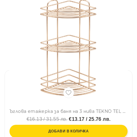
Ъглова етажерка за баня на 3 нива TEKNO TEL BK 023, 21х21х46 см, Закрепване с дюбел, Златист
€16.13 / 31.55 лв.
€13.17 / 25.76 лв.
ДОБАВИ В КОЛИЧКА