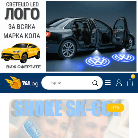
0
-67%