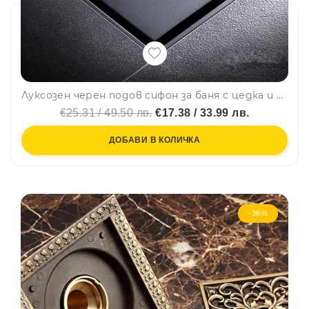
Луксозен черен подов сифон за баня с цедка и клапа против миризми
€25.31 / 49.50 лв.
€17.38 / 33.99 лв.
ДОБАВИ В КОЛИЧКА
-36%