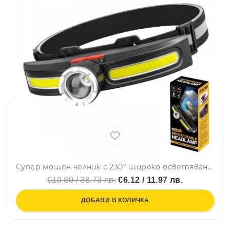
Супер мощен челник с 230° широко осветяване, 100 м прожектор, 350 lm мощност, Type-C зареждане, авариен режим - JS-922
€19.80 / 38.73 лв.
€6.12 / 11.97 лв.
ДОБАВИ В КОЛИЧКА