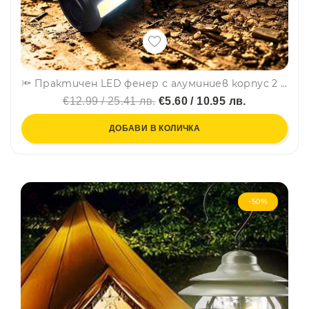
🔦 Практичен LED фенер с алуминиев корпус 2 в 1 с 2 режима и странична работна лампа-FA-8025C
€12.99 / 25.41 лв.
€5.60 / 10.95 лв.
ДОБАВИ В КОЛИЧКА
-50%