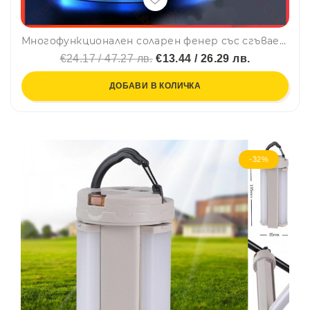
Многофункционален соларен фенер със сгъваеми крила, статив и няколко режима на работа
€24.17 / 47.27 лв.
€13.44 / 26.29 лв.
ДОБАВИ В КОЛИЧКА
-32%