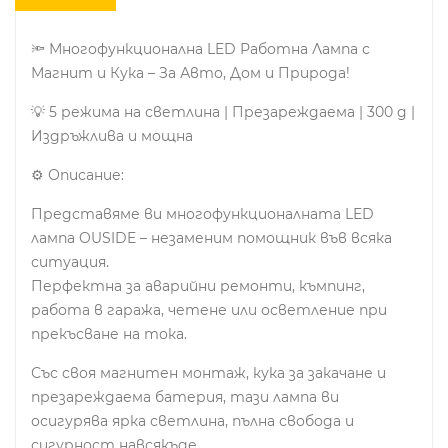
🔦 Многофункционална LED Работна Лампа с
Магнит и Кука – За Авто, Дом и Природа!
💡 5 режима на светлина | Презареждаема | 300 g |
Издръжлива и мощна
⚙️ Описание:
Представяме ви многофункционалната LED
лампа OUSIDE – незаменим помощник във всяка
ситуация.
Перфектна за аварийни ремонти, къмпинг,
работа в гаража, четене или осветление при
прекъсване на тока.
Със своя магнитен монтаж, кука за закачане и
презареждаема батерия, тази лампа ви
осигурява ярка светлина, пълна свобода и
сигурност навсякъде.