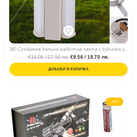
3в1 Сгъваема къпинг работна лампа с кукичка за окачване и няколко режима на работа X6608
€14.06 / 27.50 лв.
€9.56 / 18.70 лв.
ДОБАВИ В КОЛИЧКА
-29%