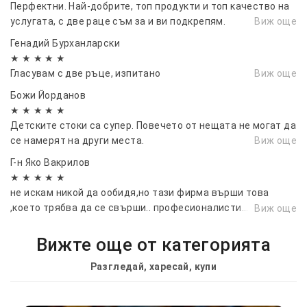
2️⃣ Бяла светлина
Перфектни. Най-добрите, топ продукти и топ качество на
3️⃣ Топла светлина
услугата, с две раце съм за и ви подкрепям.
Виж още
4️⃣ Неутрална светлина
Генадий Бурханларски
5️⃣ Червено/синя мигаща светлина
★ ★ ★ ★ ★
Гласувам с две ръце, изпитано
Виж още
Захранване: Презареждаема батерия (включена)
Божи Йорданов
Време на работа: 2–6 часа в зависимост от
★ ★ ★ ★ ★
режима
Детските стоки са супер. Повечето от нещата не могат да
се намерят на други места.
Виж още
Зареждане: USB Type-C - включеният кабел е само
Г-н Яко Вакрилов
за зареждане на самата лампа. ВАЖНО: За
★ ★ ★ ★ ★
зареждане на телефон и използването на
не искам никой да ообидя,но тази фирма върши това
лампата като powerbank, използвайте кабела за
,което трябва да се свърши.. професионалисти...
Виж още
зареждане за Вашия телефон
перфектни във всяко едно отношение..благодаря ви...и се
радвам че ви има..10/10...
Монтаж: Магнитна основа + кука
Вижте още от категорията
Устойчивост: Водоустойчива и удароустойчива
Разгледай, харесай, купи
конструкция