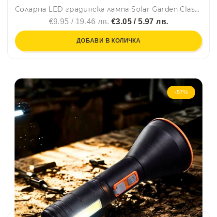
Соларна LED градинска лампа Solar Garden Classic - 24 см – бяла светлина, автоматично включване, без кабели, еко захранване
€9.95 / 19.46 лв.
€3.05 / 5.97 лв.
ДОБАВИ В КОЛИЧКА
-57%