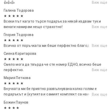
👍👍👍
Виж още
🔧 Технически характеристики:
Галина Тодорова
★ ★ ★ ★ ★
Марка: OUSIDE
Всеки път кагато търся подарък за някой издвам тук и
Модел: LED emergency light-30CM
винаги намирам нещо страхотно!
Виж още
Глория Тодорова
Размери: 30 × 4 × 4.5 см
★ ★ ★ ★ ★
Тегло: 200 г
Всичко от поръчката ми беше перфектно благодаря ви.
Виж още
Сиена Коритарова
Материал: Удароустойчива ABS пластмаса,
★ ★ ★ ★ ★
матово покритие
Смело мога да твърда че сте номер ЕДНО, всичко беше
перфектно.
Виж още
Цвят: Кафяв
Мария Петкова
Източник на светлина: COB LED
★ ★ ★ ★ ★
Внучката ми бе приятно развълнувана колко голям е
Брой светлини: 5
подаръкът и (кутията и самият комплект са наистина
Виж още
Режими:
големи). Качството е най-високо. Препоръчвам горещо
Божин Паунов
1️⃣ LED фенер
★ ★ ★ ★