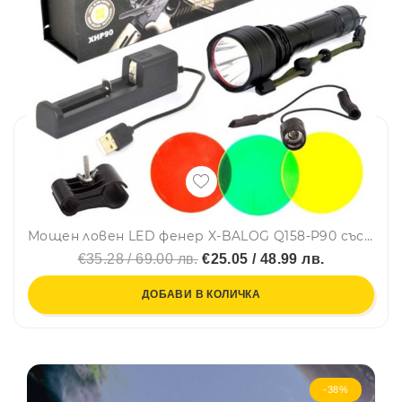
Мощен ловен LED фенер X-BALOG Q158-P90 със стойка за монтаж на оръжие и 3бр. филтри за светлина
€35.28 / 69.00 лв.
€25.05 / 48.99 лв.
ДОБАВИ В КОЛИЧКА
-38%