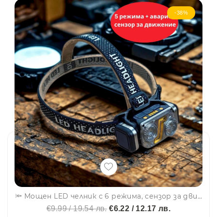
🏕️ Подходяща за:
-38%
Автомобилни ремонти и пътувания
Къмпинг, риболов и туризъм
Домашна употреба и работилници
Четене и настолна светлина
Аварийни и спасителни ситуации
ВИЖ И ДРУГИТЕ РАЗМЕРИ ТУК:
🔦 Мощен LED челник с 6 режима, сензор за движение и магнит за ползване като работна лампа, авариен режим-HX-T70S
€9.99 / 19.54 лв.
€6.22 / 12.17 лв.