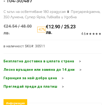
- T04-30/487
С ъгъл на осветяване 180 градусая 🔋 Презареждаема,
350 Лумена, Супер Ярка, Гъвкава и Удобна
€24.54 / 48.00
€12.90 / 25.23
-47%
лв.
лв.
4.6
★
★
★
★
★
в наличност
SKU#: 30511
Безплатна доставка в цялата страна
Лесно връщане или замяна до 14 дни
Гаранция за най-добра цена
Прегледай преди да платиш
Информация